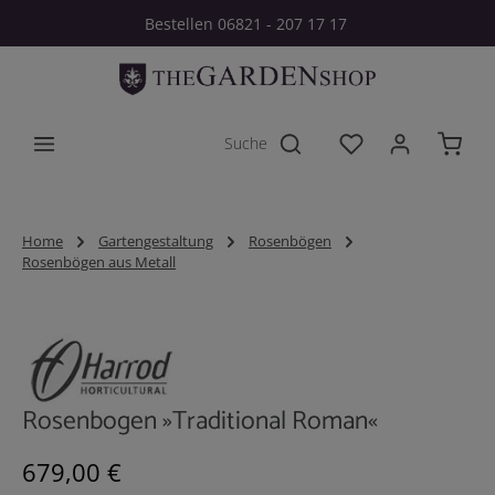
Bestellen 06821 - 207 17 17
Zum Hauptinhalt springen
Du hast 0 Produkt
Home
Gartengestaltung
Rosenbögen
Rosenbögen aus Metall
Bildergalerie überspringen
Rosenbogen »Traditional Roman«
Regulärer Preis:
679,00 €