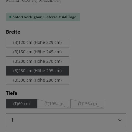
Preise inkl. MwSt. zzgl. Versandkosten
Sofort verfügbar, Lieferzeit: 4-6 Tage
auswählen
Breite
(B)120 cm (Höhe 229 cm)
(B)150 cm (Höhe 245 cm)
(B)200 cm (Höhe 270 cm)
(B)250 cm (Höhe 295 cm)
(B)300 cm (Höhe 280 cm)
auswählen
Tiefe
(T)60 cm
(T)105 cm
(T)155 cm
(Diese Option ist zurzeit nicht verfügbar.)
(Diese Option ist zurzeit ni
Produkt Anzahl: Gib den gewünschten Wert 