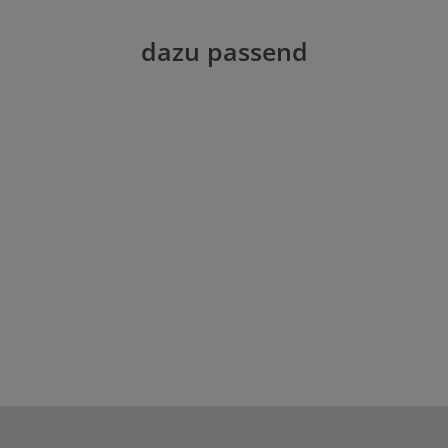
dazu passend
n Wert ein oder benutze die Schaltflächen