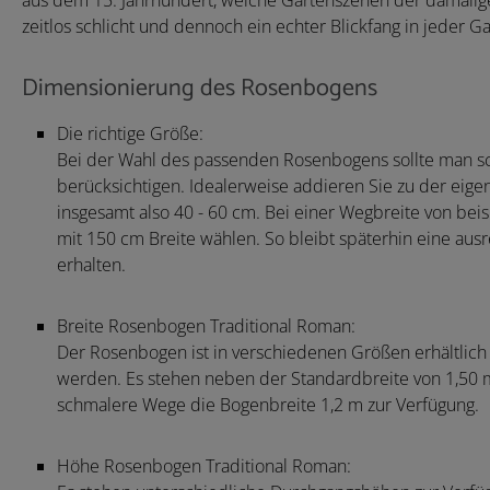
aus dem 15. Jahrhundert, welche Gartenszenen der damalige
zeitlos schlicht und dennoch ein echter Blickfang in jeder G
Dimensionierung des Rosenbogens
Die richtige Größe:
Bei der Wahl des passenden Rosenbogens sollte man sc
berücksichtigen. Idealerweise addieren Sie zu der eigen
insgesamt also 40 - 60 cm. Bei einer Wegbreite von bei
mit 150 cm Breite wählen. So bleibt späterhin eine au
erhalten.
Breite Rosenbogen Traditional Roman:
Der Rosenbogen ist in verschiedenen Größen erhältlich
werden. Es stehen neben der Standardbreite von 1,50 m 
schmalere Wege die Bogenbreite 1,2 m zur Verfügung.
Höhe Rosenbogen Traditional Roman: