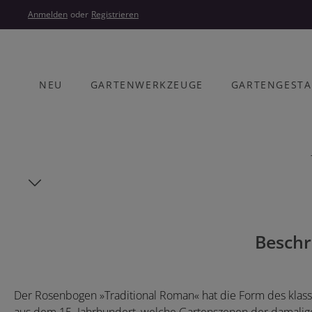
um Hauptinhalt springen
Zur Hauptnavigation springen
Anmelden
oder
Registrieren
NEU
GARTENWERKZEUGE
GARTENGEST
Bildergalerie überspringen
Beschr
Der Rosenbogen »Traditional Roman« hat die Form des klass