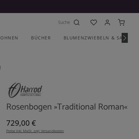
Du hast 0 Produkte a
OHNEN
BÜCHER
BLUMENZWIEBELN & SAATGU
l
Rosenbogen »Traditional Roman«
Regulärer Preis:
729,00 €
Preise inkl. MwSt. zzgl. Versandkosten