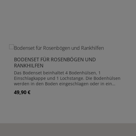
Produktgalerie überspringen
BODENSET FÜR ROSENBÖGEN UND
RANKHILFEN
Das Bodenset beinhaltet 4 Bodenhülsen, 1
Einschlagkappe und 1 Lochstange. Die Bodenhülsen
werden in den Boden eingeschlagen oder in ein
Fundament (z.B. Beton) eingearbeitet. Damit die
49,90 €
Regulärer Preis:
Bodenhülsen beim Einschlagen unversehrt bleiben,
liegt eine Einschlagkappe bei. Um die Löcher für die
Bodenhülsen vorzubereiten, nutzen Sie Lochstange.
Diese wird einfach in das Erdreich mit einem
Produkt Anzahl: Gib den gewünschte
Hammer eingeschlagen und wieder herausgezogen.
So lassen sich die Bodenhülsen einfacher
einstecken. Die Standpfosten werden dann in die
Bodenhülsen eingesteckt und sind nochmals