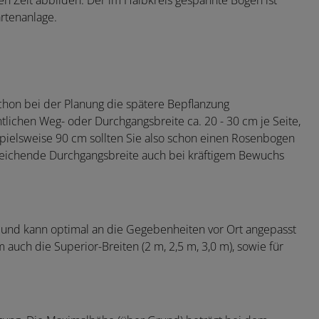
n Zeit abbilden. Der im Halbkreis gespannte Bogen ist
artenanlage.
hon bei der Planung die spätere Bepflanzung
tlichen Weg- oder Durchgangsbreite ca. 20 - 30 cm je Seite,
spielsweise 90 cm sollten Sie also schon einen Rosenbogen
sreichende Durchgangsbreite auch bei kräftigem Bewuchs
 und kann optimal an die Gegebenheiten vor Ort angepasst
auch die Superior-Breiten (2 m, 2,5 m, 3,0 m), sowie für