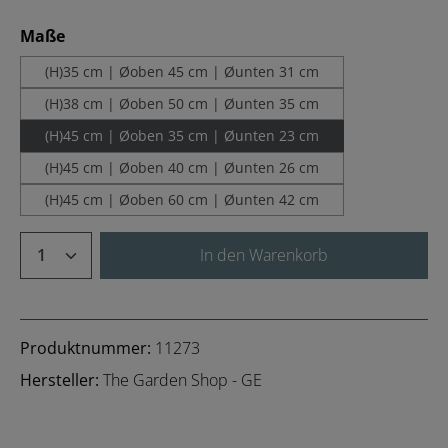
auswählen
Maße
(H)35 cm | Øoben 45 cm | Øunten 31 cm
(H)38 cm | Øoben 50 cm | Øunten 35 cm
(H)45 cm | Øoben 35 cm | Øunten 23 cm
(H)45 cm | Øoben 40 cm | Øunten 26 cm
(H)45 cm | Øoben 60 cm | Øunten 42 cm
Produkt Anzahl: Gib den gewünschten We
In den Warenkorb
Produktnummer:
11273
Hersteller:
The Garden Shop - GE