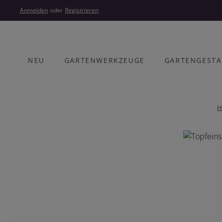
um Hauptinhalt springen
Zur Hauptnavigation springen
Anmelden
oder
Registrieren
NEU
GARTENWERKZEUGE
GARTENGEST
H
Bildergalerie überspringen