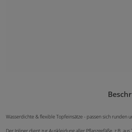
Beschr
Wasserdichte & flexible Topfeinsätze - passen sich runden 
Der Inliner dient zur Auskleidung aller Pflanzgefäße, z.B. au