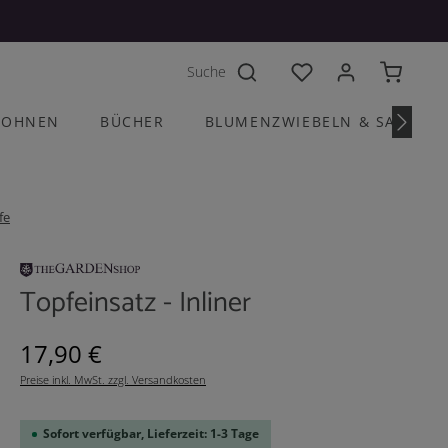
Du hast 0 Produkte a
OHNEN
BÜCHER
BLUMENZWIEBELN & SAATGU
fe
Topfeinsatz - Inliner
Regulärer Preis:
17,90 €
Preise inkl. MwSt. zzgl. Versandkosten
Sofort verfügbar, Lieferzeit: 1-3 Tage