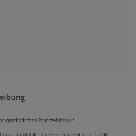
eibung
und quadratischen Pflanzgefäßen an.
s Terrakotta, Metall oder Holz. Er macht jedes Gefäß