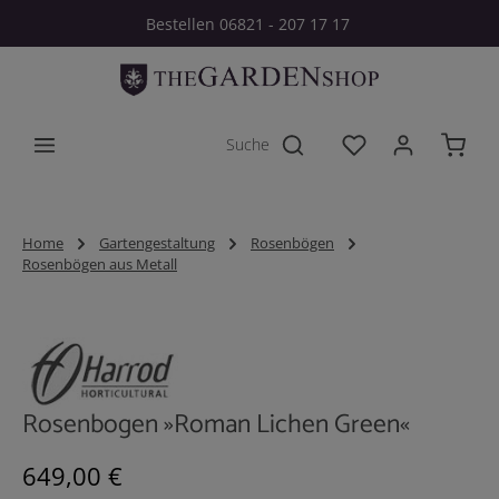
Bestellen 06821 - 207 17 17
Zum Hauptinhalt springen
Du hast 0 Produkt
Home
Gartengestaltung
Rosenbögen
Rosenbögen aus Metall
Bildergalerie überspringen
Rosenbogen »Roman Lichen Green«
Regulärer Preis:
649,00 €