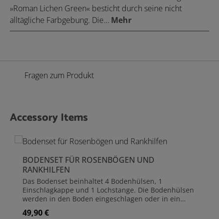
»Roman Lichen Green« besticht durch seine nicht
alltägliche Farbgebung. Die…
Mehr
Fragen zum Produkt
Accessory Items
Produktgalerie überspringen
BODENSET FÜR ROSENBÖGEN UND
RANKHILFEN
Das Bodenset beinhaltet 4 Bodenhülsen, 1
Einschlagkappe und 1 Lochstange. Die Bodenhülsen
werden in den Boden eingeschlagen oder in ein
Fundament (z.B. Beton) eingearbeitet. Damit die
49,90 €
Regulärer Preis:
Bodenhülsen beim Einschlagen unversehrt bleiben,