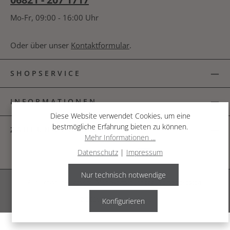
Mo-Fr, 09:00 - 16:00 Uhr
Oder über unser
Kontaktformular
.
SHOPSERVICE
INFORMATIONEN
Diese Website verwendet Cookies, um eine
bestmögliche Erfahrung bieten zu können.
ZAHLUNGSARTEN
Mehr Informationen ...
Datenschutz
|
Impressum
Nur technisch notwendige
Alle Preise inkl. gesetzl. Mehrwertsteuer zzgl.
Versandkosten
.
© 2026 The Garden Shop
Konfigurieren