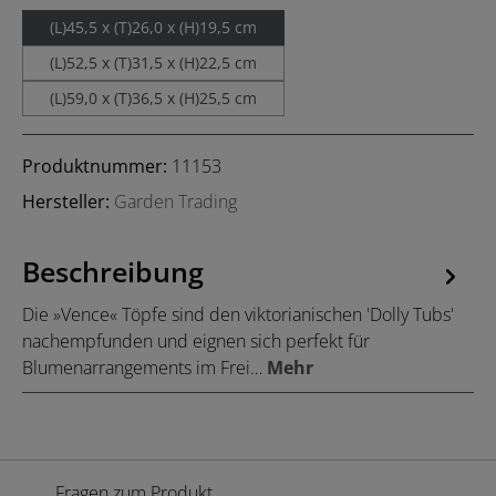
(L)45,5 x (T)26,0 x (H)19,5 cm
(L)52,5 x (T)31,5 x (H)22,5 cm
(L)59,0 x (T)36,5 x (H)25,5 cm
Produktnummer:
11153
Hersteller:
Garden Trading
Beschreibung
Die »Vence« Töpfe sind den viktorianischen 'Dolly Tubs'
nachempfunden und eignen sich perfekt für
Blumenarrangements im Frei…
Mehr
Fragen zum Produkt