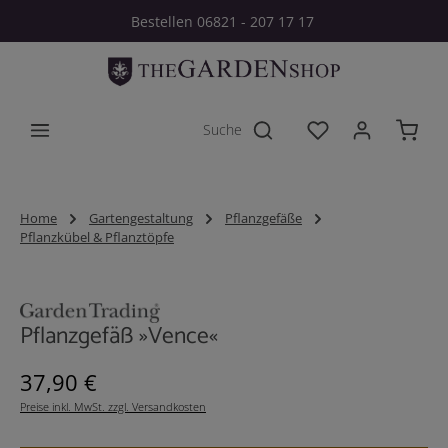
Bestellen 06821 - 207 17 17
Zum Hauptinhalt springen
Du hast 0 Produkt
Home
Gartengestaltung
Pflanzgefäße
Pflanzkübel & Pflanztöpfe
Bildergalerie überspringen
Pflanzgefäß »Vence«
Regulärer Preis:
37,90 €
Preise inkl. MwSt. zzgl. Versandkosten