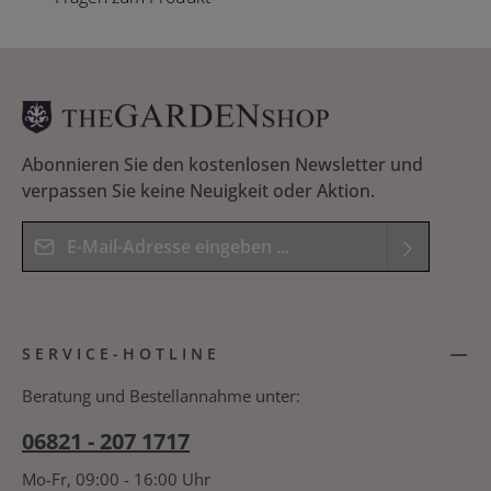
Abonnieren Sie den kostenlosen Newsletter und
verpassen Sie keine Neuigkeit oder Aktion.
E-Mail-Adresse*
Datenschutz
Die mit einem Stern (*) markierten Felder sind
Ich habe die
Datenschutzbestimmungen
zur
Pflichtfelder.
SERVICE-HOTLINE
Kenntnis genommen und die
AGB
gelesen und
Bitte geben Sie das Ergebnis der Gleichung in das
bin mit ihnen einverstanden.
*
nachfolgende Textfeld ein. *
Beratung und Bestellannahme unter:
06821 - 207 1717
Mo-Fr, 09:00 - 16:00 Uhr