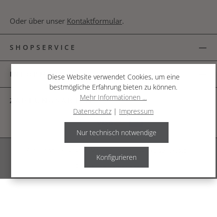
Oder über unser
Kontaktformular
.
SHOPSERVICE
INFORMATIONEN
Diese Website verwendet Cookies, um eine
bestmögliche Erfahrung bieten zu können.
Mehr Informationen ...
ZAHLUNGSARTEN
Datenschutz
|
Impressum
Nur technisch notwendige
Alle Preise inkl. gesetzl. Mehrwertsteuer zzgl.
Versandkosten
.
Konfigurieren
© 2026 The Garden Shop