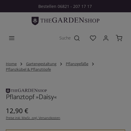
Bestellen 06821 - 207 17 17
Zum Hauptinhalt springen
Du hast 0 Produkt
Home
Gartengestaltung
Pflanzgefäße
Pflanzkübel & Pflanztöpfe
Bildergalerie überspringen
Pflanztopf »Daisy«
Regulärer Preis:
12,90 €
Preise inkl. MwSt. zzgl. Versandkosten