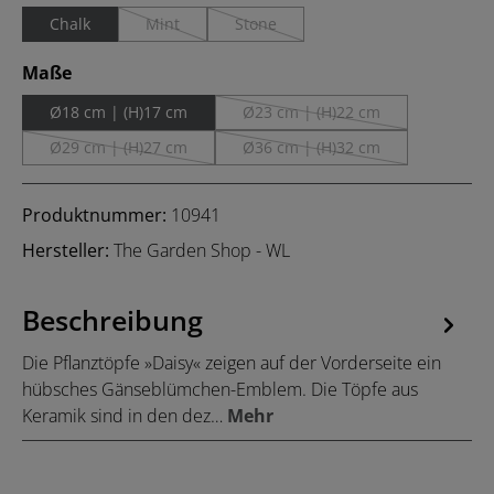
Chalk
Mint
Stone
(Diese Option ist zurzeit nicht verfügbar.)
(Diese Option ist zurzeit nicht verfügbar
auswählen
Maße
Ø18 cm | (H)17 cm
Ø23 cm | (H)22 cm
(Diese Option ist zurzeit nicht
Ø29 cm | (H)27 cm
Ø36 cm | (H)32 cm
(Diese Option ist zurzeit nicht verfügbar.)
(Diese Option ist zurzeit nicht
Produktnummer:
10941
Hersteller:
The Garden Shop - WL
Beschreibung
Die Pflanztöpfe »Daisy« zeigen auf der Vorderseite ein
hübsches Gänseblümchen-Emblem. Die Töpfe aus
Keramik sind in den dez…
Mehr