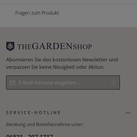
Fragen zum Produkt
Abonnieren Sie den kostenlosen Newsletter und
verpassen Sie keine Neuigkeit oder Aktion.
E-Mail-Adresse*
Datenschutz
Die mit einem Stern (*) markierten Felder sind
Ich habe die
Datenschutzbestimmungen
zur
Pflichtfelder.
SERVICE-HOTLINE
Kenntnis genommen und die
AGB
gelesen und
Bitte geben Sie das Ergebnis der Gleichung in das
bin mit ihnen einverstanden.
*
nachfolgende Textfeld ein. *
Beratung und Bestellannahme unter:
06821 - 207 1717