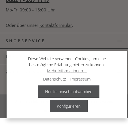
Mo-Fr, 09:00 - 16:00 Uhr
Oder über unser
Kontaktformular
.
SHOPSERVICE
INFORMATIONEN
Diese Website verwendet Cookies, um eine
bestmögliche Erfahrung bieten zu können.
Mehr Informationen ...
ZAHLUNGSARTEN
Datenschutz
|
Impressum
Nur technisch notwendige
Alle Preise inkl. gesetzl. Mehrwertsteuer zzgl.
Versandkosten
.
Konfigurieren
© 2026 The Garden Shop