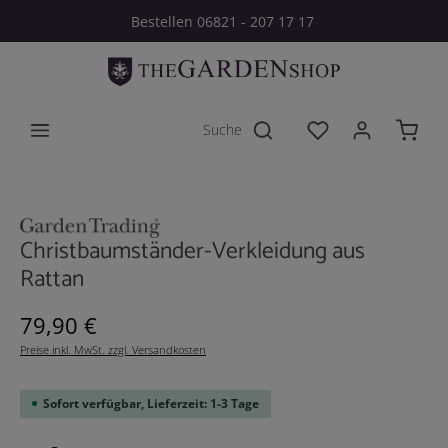
Bestellen 06821 - 207 17 17
Zum Hauptinhalt springen
Du hast 0 Produkt
Bildergalerie überspringen
Christbaumständer-Verkleidung aus
Rattan
Regulärer Preis:
79,90 €
Preise inkl. MwSt. zzgl. Versandkosten
Sofort verfügbar, Lieferzeit: 1-3 Tage