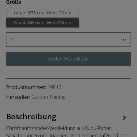
auswählen
Größe
Large: Ø78 cm - Höhe 26 cm
Small: Ø60 cm - Höhe 26 cm
Produkt Anzahl: Gib den gewünschten Wert 
In den Warenkorb
Produktnummer:
10846
Hersteller:
Garden Trading
Beschreibung
Christbaumständer-Verkleidung aus Kubu-Rattan
Schattierungen und Markierungen können aufgrund der