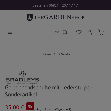
Bestellen 06821 - 207 17 17
Zum Hauptinhalt springen
Du hast 0 Produkt
Home
%Sale%
Bildergalerie überspringen
Gartenhandschuhe mit Lederstulpe -
Sonderartikel
Verkaufspreis:
%
35,00 €
46,90 €
(25.37% gespart)