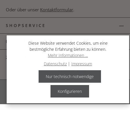
Oder über unser
Kontaktformular
.
SHOPSERVICE
INFORMATIONEN
Diese Website verwendet Cookies, um eine
bestmögliche Erfahrung bieten zu können.
Mehr Informationen ...
ZAHLUNGSARTEN
Datenschutz
|
Impressum
Nur technisch notwendige
Alle Preise inkl. gesetzl. Mehrwertsteuer zzgl.
Versandkosten
.
Konfigurieren
© 2026 The Garden Shop