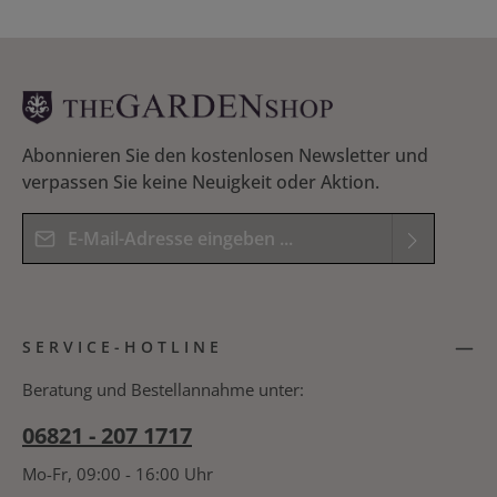
Abonnieren Sie den kostenlosen Newsletter und
verpassen Sie keine Neuigkeit oder Aktion.
E-Mail-Adresse*
Datenschutz
Die mit einem Stern (*) markierten Felder sind
Ich habe die
Datenschutzbestimmungen
zur
Pflichtfelder.
SERVICE-HOTLINE
Kenntnis genommen und die
AGB
gelesen und
Bitte geben Sie das Ergebnis der Gleichung in das
bin mit ihnen einverstanden.
*
nachfolgende Textfeld ein. *
Beratung und Bestellannahme unter:
06821 - 207 1717
Mo-Fr, 09:00 - 16:00 Uhr