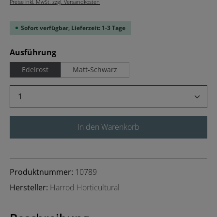
Preise inkl. MwSt. zzgl. Versandkosten
Sofort verfügbar, Lieferzeit: 1-3 Tage
auswählen
Ausführung
Edelrost
Matt-Schwarz
Produkt Anzahl: Gib den gewünschten Wert 
In den Warenkorb
Produktnummer:
10789
Hersteller:
Harrod Horticultural