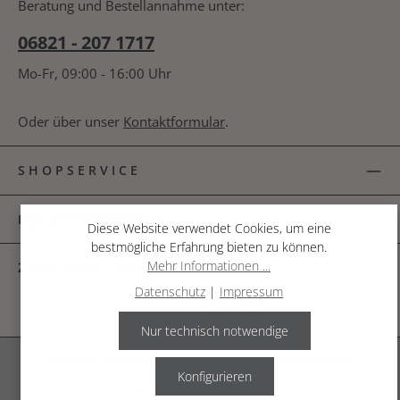
Beratung und Bestellannahme unter:
jährigen Stabilitätsgarantie geliefert. Eck-Rankgitter
für Fallrohre aus 8 mm massivem Stahl Zwei
06821 - 207 1717
Varianten verfügbar: Pulverbeschichtet in Matt-
Schwarz oder unbehandelter Stahl Maße: Höhe 1,7
m - Breite 25 cm - Tiefe 25 cm (Innenabstand zur
Mo-Fr, 09:00 - 16:00 Uhr
Wand: Radius 23 cm) Ermöglicht die Luftzirkulation -
verhindert Feuchtigkeit an der Wand Kugelköpfe mit
25 mm Durchmesser Einteilig, vollverschweißt - kein
Oder über unser
Kontaktformular
.
Zusammenbau erforderlich Mit Befestigungsplatten
zur Wandmontage (ohne Montagematerial) Gewicht:
Pulverbeschichtet ca. 4,6 kg, Unbehandelter Stahl
SHOPSERVICE
ca. 3,8 kg 10 Jahre Stabilitätsgarantie Empfohlen von
der RHS (Royal Horticultural Society)
INFORMATIONEN
Diese Website verwendet Cookies, um eine
bestmögliche Erfahrung bieten zu können.
Mehr Informationen ...
ZAHLUNGSARTEN
Datenschutz
|
Impressum
Nur technisch notwendige
Alle Preise inkl. gesetzl. Mehrwertsteuer zzgl.
Versandkosten
.
Konfigurieren
© 2026 The Garden Shop