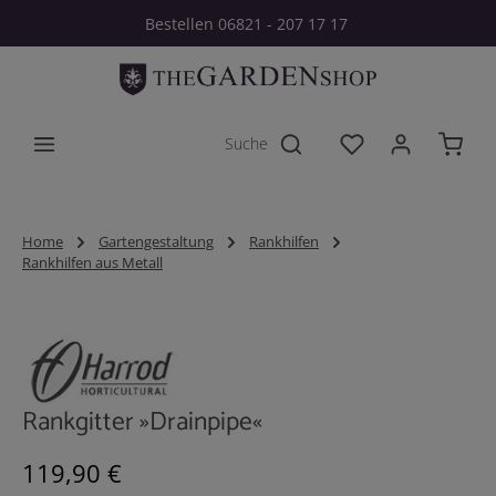
Bestellen 06821 - 207 17 17
Zum Hauptinhalt springen
Du hast 0 Produkt
Home
Gartengestaltung
Rankhilfen
Rankhilfen aus Metall
Bildergalerie überspringen
Rankgitter »Drainpipe«
Regulärer Preis:
119,90 €