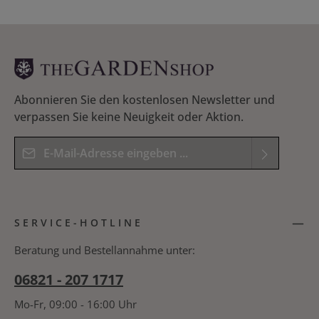
Abonnieren Sie den kostenlosen Newsletter und
verpassen Sie keine Neuigkeit oder Aktion.
E-Mail-Adresse*
Datenschutz
Die mit einem Stern (*) markierten Felder sind
Ich habe die
Datenschutzbestimmungen
zur
Pflichtfelder.
SERVICE-HOTLINE
Kenntnis genommen und die
AGB
gelesen und
Bitte geben Sie das Ergebnis der Gleichung in das
bin mit ihnen einverstanden.
*
nachfolgende Textfeld ein. *
Beratung und Bestellannahme unter:
06821 - 207 1717
Mo-Fr, 09:00 - 16:00 Uhr