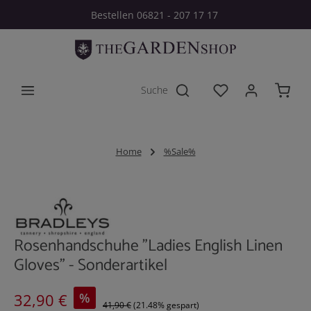
Bestellen 06821 - 207 17 17
Zum Hauptinhalt springen
Du hast 0 Produkt
Home
%Sale%
Bildergalerie überspringen
Rosenhandschuhe "Ladies English Linen
Gloves" - Sonderartikel
Verkaufspreis:
%
32,90 €
41,90 €
(21.48% gespart)