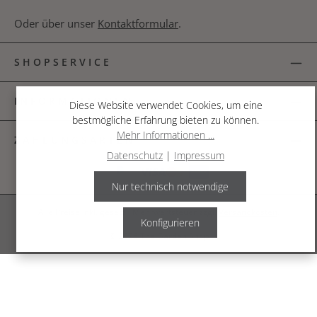
Oder über unser
Kontaktformular
.
SHOPSERVICE
INFORMATIONEN
Diese Website verwendet Cookies, um eine
bestmögliche Erfahrung bieten zu können.
Mehr Informationen ...
ZAHLUNGSARTEN
Datenschutz
|
Impressum
Nur technisch notwendige
Alle Preise inkl. gesetzl. Mehrwertsteuer zzgl.
Versandkosten
.
Konfigurieren
© 2026 The Garden Shop