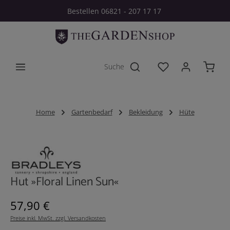
Bestellen 06821 - 207 17 17
Zum Hauptinhalt springen
Du hast 0 Produkt
Home
Gartenbedarf
Bekleidung
Hüte
Bildergalerie überspringen
Hut »Floral Linen Sun«
Regulärer Preis:
57,90 €
Preise inkl. MwSt. zzgl. Versandkosten