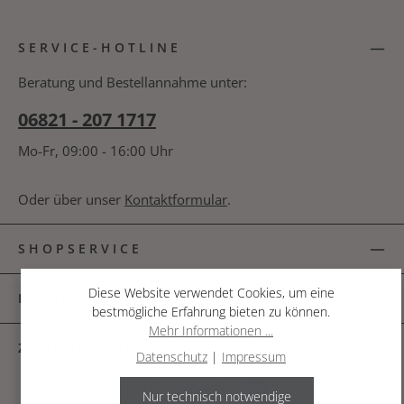
Die mit einem Stern (*) markierten Felder sind
Ich habe die
Datenschutzbestimmungen
zur
Pflichtfelder.
SERVICE-HOTLINE
Kenntnis genommen und die
AGB
gelesen und
bin mit ihnen einverstanden.
*
Beratung und Bestellannahme unter:
06821 - 207 1717
Mo-Fr, 09:00 - 16:00 Uhr
Oder über unser
Kontaktformular
.
SHOPSERVICE
Diese Website verwendet Cookies, um eine
INFORMATIONEN
bestmögliche Erfahrung bieten zu können.
Mehr Informationen ...
ZAHLUNGSARTEN
Datenschutz
|
Impressum
Nur technisch notwendige