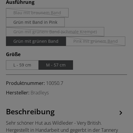
auswählen
Ausführung
Blau mit braunem Band
(Diese Option ist zurzeit nicht verfügbar.)
Grün mit Band in Pink
Grün mit grünem Band (schmale Krempe)
(Diese Option ist zurzeit nicht verfügbar.)
Grün mit grünen Band
Pink mit grünem Band
(Diese Option ist zurzei
auswählen
Größe
L - 59 cm
M - 57 cm
Produktnummer:
10050.7
Hersteller:
Bradleys
Beschreibung
Sehr schöner Hut aus Wildleder - Very British.
Hergestellt in Handarbeit und gegerbt in der Tannery