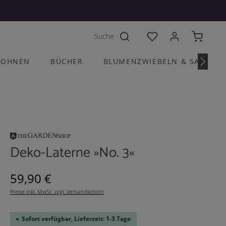
Du hast 0 Produkte a
OHNEN
BÜCHER
BLUMENZWIEBELN & SAATGU
Deko-Laterne »No. 3«
Regulärer Preis:
59,90 €
Preise inkl. MwSt. zzgl. Versandkosten
Sofort verfügbar, Lieferzeit: 1-3 Tage