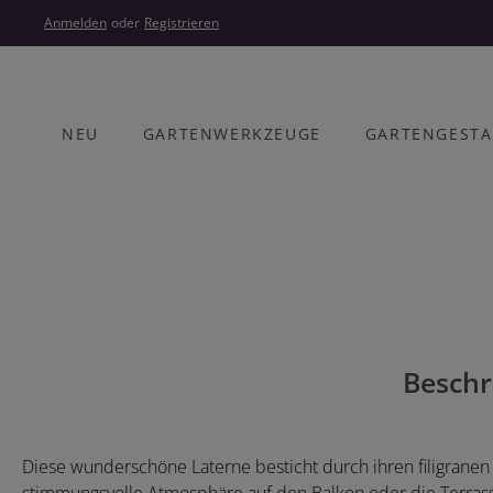
um Hauptinhalt springen
Zur Hauptnavigation springen
Anmelden
oder
Registrieren
NEU
GARTENWERKZEUGE
GARTENGEST
Bildergalerie überspringen
Beschr
Diese wunderschöne Laterne besticht durch ihren filigrane