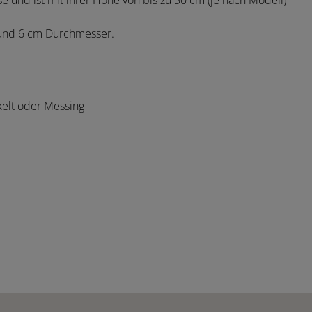
 und ist mit ihrer Höhe von bis zu 50 cm (je nach Modell)
 und 6 cm Durchmesser.
elt oder Messing