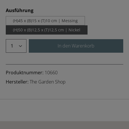
auswählen
Ausführung
(H)45 x (B)15 x (T)10 cm | Messing
(H)50 x (B)12,5 x (T)12,5 cm | Nickel
Produkt Anzahl: Gib den gewünschten We
In den Warenkorb
Produktnummer:
10660
Hersteller:
The Garden Shop