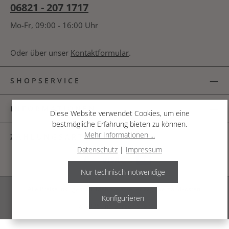
06821 - 207 1717
Mo-Fr, 09:00 - 16:00 Uhr
Oder über unser
Kontaktformular
.
SHOPSERVICE
INFORMATIONEN
Diese Website verwendet Cookies, um eine
bestmögliche Erfahrung bieten zu können.
Mehr Informationen ...
ZAHLUNGSARTEN
Datenschutz
|
Impressum
Nur technisch notwendige
Alle Preise inkl. gesetzl. Mehrwertsteuer zzgl.
Versandkosten
.
Konfigurieren
© 2026 The Garden Shop