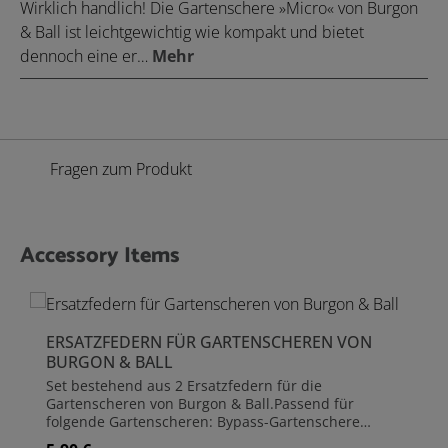
Wirklich handlich! Die Gartenschere »Micro« von Burgon
& Ball ist leichtgewichtig wie kompakt und bietet
dennoch eine er…
Mehr
Fragen zum Produkt
Accessory Items
Produktgalerie überspringen
ERSATZFEDERN FÜR GARTENSCHEREN VON
BURGON & BALL
Set bestehend aus 2 Ersatzfedern für die
Gartenscheren von Burgon & Ball.Passend für
folgende Gartenscheren: Bypass-Gartenschere
Gartenschere »Pocket Pruner« Gartenschere »Micro«