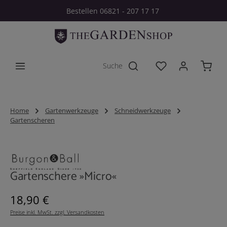
Bestellen 06821 - 207 17 17
Zum Hauptinhalt springen
Du hast 0 Produkt
Home
Gartenwerkzeuge
Schneidwerkzeuge
Gartenscheren
Bildergalerie überspringen
Gartenschere »Micro«
Regulärer Preis:
18,90 €
Preise inkl. MwSt. zzgl. Versandkosten