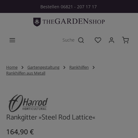
Bestellen 06821 - 207 17 17
Zum Hauptinhalt springen
Du hast 0 Produkt
Home
Gartengestaltung
Rankhilfen
Rankhilfen aus Metall
Bildergalerie überspringen
Rankgitter »Steel Rod Lattice«
Regulärer Preis:
164,90 €