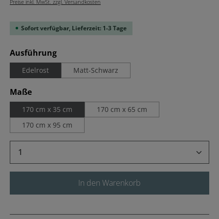
Preise inkl. MwSt. zzgl. Versandkosten
Sofort verfügbar, Lieferzeit: 1-3 Tage
auswählen
Ausführung
Edelrost
Matt-Schwarz
auswählen
Maße
170 cm x 35 cm
170 cm x 65 cm
170 cm x 95 cm
Produkt Anzahl: Gib den gewünschten Wert 
In den Warenkorb