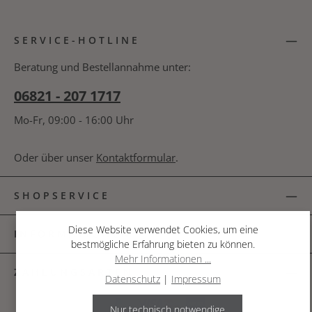
Datenschutz
Die mit einem Stern (*) markierten Felder sind
Ich habe die
Datenschutzbestimmungen
zur
Pflichtfelder.
SERVICE-HOTLINE
Kenntnis genommen und die
AGB
gelesen und
bin mit ihnen einverstanden.
*
Beratung und Bestellannahme unter:
06821 - 207 1717
Mo-Fr, 09:00 - 16:00 Uhr
Oder über unser
Kontaktformular
.
SHOPSERVICE
Diese Website verwendet Cookies, um eine
INFORMATIONEN
bestmögliche Erfahrung bieten zu können.
Mehr Informationen ...
ZAHLUNGSARTEN
Datenschutz
|
Impressum
Nur technisch notwendige