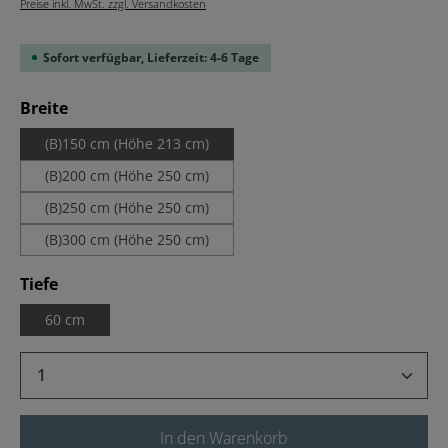
Preise inkl. MwSt. zzgl. Versandkosten
Sofort verfügbar, Lieferzeit: 4-6 Tage
auswählen
Breite
(B)150 cm (Höhe 213 cm)
(B)200 cm (Höhe 250 cm)
(B)250 cm (Höhe 250 cm)
(B)300 cm (Höhe 250 cm)
auswählen
Tiefe
60 cm
Produkt Anzahl: Gib den gewünschten Wert 
In den Warenkorb