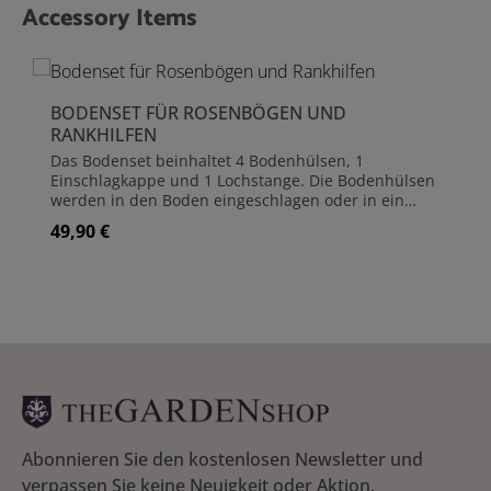
Accessory Items
Produktgalerie überspringen
BODENSET FÜR ROSENBÖGEN UND
RANKHILFEN
Das Bodenset beinhaltet 4 Bodenhülsen, 1
Einschlagkappe und 1 Lochstange. Die Bodenhülsen
werden in den Boden eingeschlagen oder in ein
Fundament (z.B. Beton) eingearbeitet. Damit die
49,90 €
Regulärer Preis:
Bodenhülsen beim Einschlagen unversehrt bleiben,
liegt eine Einschlagkappe bei. Um die Löcher für die
Bodenhülsen vorzubereiten, nutzen Sie Lochstange.
Diese wird einfach in das Erdreich mit einem
Hammer eingeschlagen und wieder herausgezogen.
So lassen sich die Bodenhülsen einfacher
einstecken. Die Standpfosten werden dann in die
Bodenhülsen eingesteckt und sind nochmals
geschützt. Die Bodenhülsen erweitern die
Einbautiefe von 40 cm (Standpfosten) auf 57 cm und
geben dem Rosenbogen (oder Obelisken),
insbesondere in weichen Sandböden, eine noch
Abonnieren Sie den kostenlosen Newsletter und
bessere Standfestigkeit. Sollte sich späterhin eine
verpassen Sie keine Neuigkeit oder Aktion.