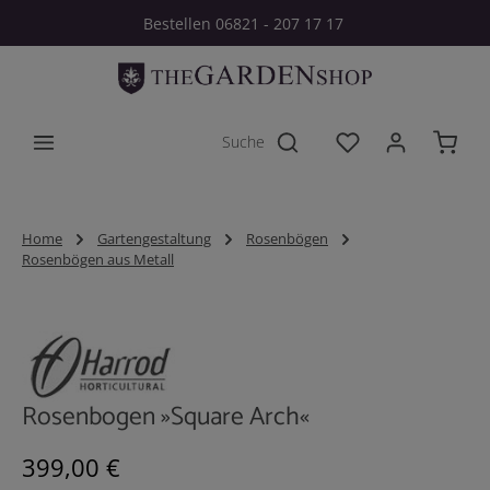
Bestellen 06821 - 207 17 17
Zum Hauptinhalt springen
Du hast 0 Produkt
Home
Gartengestaltung
Rosenbögen
Rosenbögen aus Metall
Bildergalerie überspringen
Rosenbogen »Square Arch«
Regulärer Preis:
399,00 €