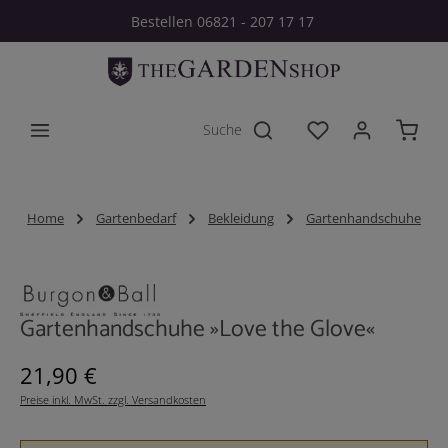
Bestellen 06821 - 207 17 17
Zum Hauptinhalt springen
Du hast 0 Produkt
Home
Gartenbedarf
Bekleidung
Gartenhandschuhe
Bildergalerie überspringen
Gartenhandschuhe »Love the Glove«
Regulärer Preis:
21,90 €
Preise inkl. MwSt. zzgl. Versandkosten