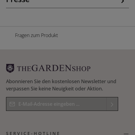
Fragen zum Produkt
Abonnieren Sie den kostenlosen Newsletter und
verpassen Sie keine Neuigkeit oder Aktion.
E-Mail-Adresse*
Datenschutz
Die mit einem Stern (*) markierten Felder sind
Ich habe die
Datenschutzbestimmungen
zur
Pflichtfelder.
SERVICE-HOTLINE
Kenntnis genommen und die
AGB
gelesen und
Bitte geben Sie das Ergebnis der Gleichung in das