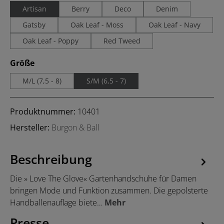
Artisan
Berry
Deco
Denim
Gatsby
Oak Leaf - Moss
Oak Leaf - Navy
Oak Leaf - Poppy
Red Tweed
auswählen
Größe
M/L (7,5 - 8)
S/M (6,5 - 7)
Produktnummer:
10401
Hersteller:
Burgon & Ball
Beschreibung
Die » Love The Glove« Gartenhandschuhe für Damen
bringen Mode und Funktion zusammen. Die gepolsterte
Handballenauflage biete…
Mehr
Presse