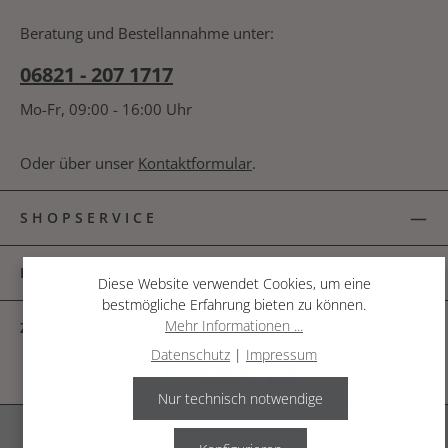
bin mit ihnen einverstanden.
*
nachfolgende Textfeld ein. *
Beratung und Bestellannahme unter:
06821 - 207 1717
Mo-Fr, 09:00 - 16:00 Uhr
Oder über unser
Kontaktformular
.
SHOPSERVICE
INFORMATIONEN
Diese Website verwendet Cookies, um eine
bestmögliche Erfahrung bieten zu können.
Mehr Informationen ...
ZAHLUNGSARTEN
Datenschutz
|
Impressum
Nur technisch notwendige
Alle Preise inkl. gesetzl. Mehrwertsteuer zzgl.
Versandkosten
.