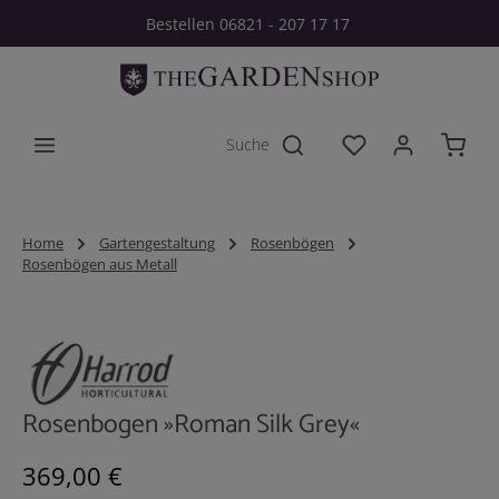
Bestellen 06821 - 207 17 17
Zum Hauptinhalt springen
Du hast 0 Produkt
Home
Gartengestaltung
Rosenbögen
Rosenbögen aus Metall
Bildergalerie überspringen
Rosenbogen »Roman Silk Grey«
Regulärer Preis:
369,00 €