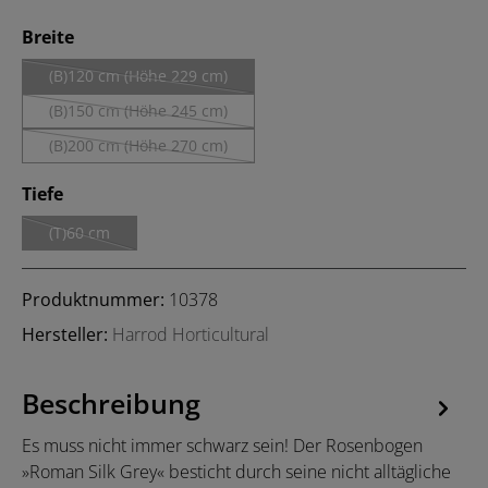
auswählen
Breite
(B)120 cm (Höhe 229 cm)
(Diese Option ist zurzeit nicht verfügbar.)
(B)150 cm (Höhe 245 cm)
(Diese Option ist zurzeit nicht verfügbar.)
(B)200 cm (Höhe 270 cm)
(Diese Option ist zurzeit nicht verfügbar.)
auswählen
Tiefe
(T)60 cm
(Diese Option ist zurzeit nicht verfügbar.)
Produktnummer:
10378
Hersteller:
Harrod Horticultural
Beschreibung
Es muss nicht immer schwarz sein! Der Rosenbogen
»Roman Silk Grey« besticht durch seine nicht alltägliche