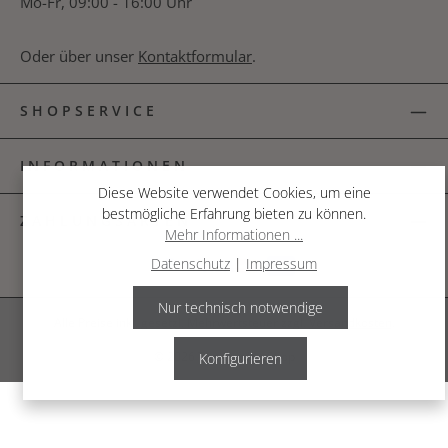
Mo-Fr, 09:00 - 16:00 Uhr
Oder über unser
Kontaktformular
.
SHOPSERVICE
INFORMATIONEN
Diese Website verwendet Cookies, um eine
bestmögliche Erfahrung bieten zu können.
ZAHLUNGSARTEN
Mehr Informationen ...
Datenschutz
|
Impressum
Nur technisch notwendige
Alle Preise inkl. gesetzl. Mehrwertsteuer zzgl.
Versandkosten
.
© 2026 The Garden Shop
Konfigurieren