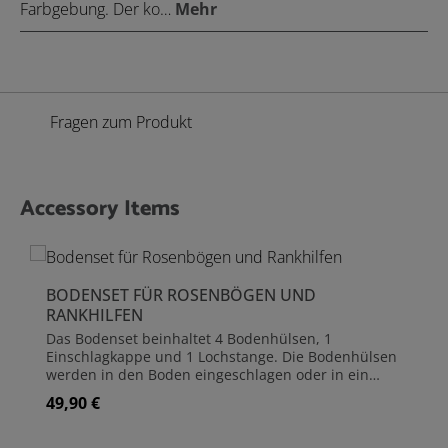
Farbgebung. Der ko…
Mehr
Fragen zum Produkt
Accessory Items
Produktgalerie überspringen
BODENSET FÜR ROSENBÖGEN UND
RANKHILFEN
Das Bodenset beinhaltet 4 Bodenhülsen, 1
Einschlagkappe und 1 Lochstange. Die Bodenhülsen
werden in den Boden eingeschlagen oder in ein
Fundament (z.B. Beton) eingearbeitet. Damit die
49,90 €
Regulärer Preis:
Bodenhülsen beim Einschlagen unversehrt bleiben,
liegt eine Einschlagkappe bei. Um die Löcher für die
Bodenhülsen vorzubereiten, nutzen Sie Lochstange.