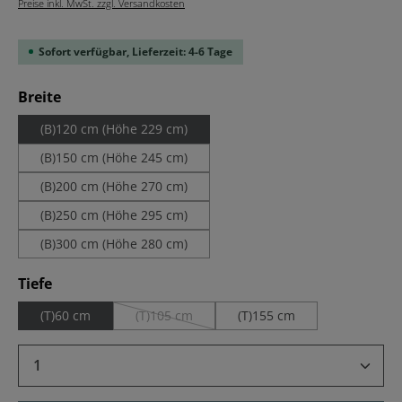
Preise inkl. MwSt. zzgl. Versandkosten
Sofort verfügbar, Lieferzeit: 4-6 Tage
auswählen
Breite
(B)120 cm (Höhe 229 cm)
(B)150 cm (Höhe 245 cm)
(B)200 cm (Höhe 270 cm)
(B)250 cm (Höhe 295 cm)
(B)300 cm (Höhe 280 cm)
auswählen
Tiefe
(T)60 cm
(T)105 cm
(T)155 cm
(Diese Option ist zurzeit nicht verfügbar.)
Produkt Anzahl: Gib den gewünschten Wert 