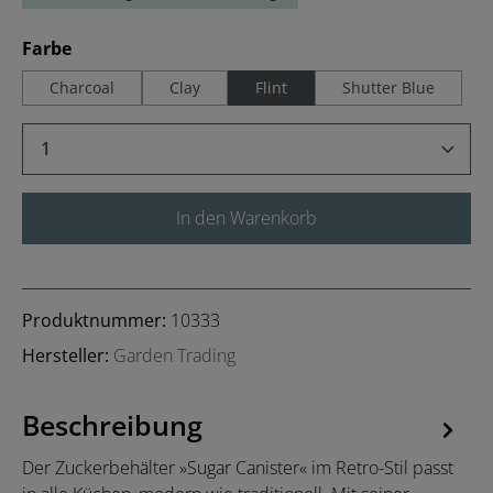
auswählen
Farbe
Charcoal
Clay
Flint
Shutter Blue
Produkt Anzahl: Gib den gewünschten Wert 
In den Warenkorb
Produktnummer:
10333
Hersteller:
Garden Trading
Beschreibung
Der Zuckerbehälter »Sugar Canister« im Retro-Stil passt