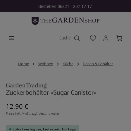
Bestellen 06821 - 207 17 17
Zum Hauptinhalt springen
Du hast 0 Produkt
Home
Wohnen
Küche
Dosen & Behälter
Bildergalerie überspringen
Zuckerbehälter »Sugar Canister«
Regulärer Preis:
12,90 €
Preise inkl. MwSt. zzgl. Versandkosten
Sofort verfügbar, Lieferzeit: 1-3 Tage