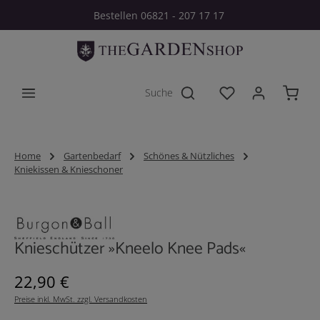
Bestellen 06821 - 207 17 17
Zum Hauptinhalt springen
Du hast 0 Produkt
Home
Gartenbedarf
Schönes & Nützliches
Kniekissen & Knieschoner
Bildergalerie überspringen
Knieschützer »Kneelo Knee Pads«
Regulärer Preis:
22,90 €
Preise inkl. MwSt. zzgl. Versandkosten