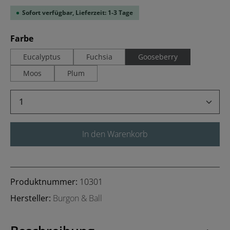
Sofort verfügbar, Lieferzeit: 1-3 Tage
auswählen
Farbe
Eucalyptus
Fuchsia
Gooseberry
Moos
Plum
Produkt Anzahl: Gib den gewünschten Wert 
In den Warenkorb
Produktnummer:
10301
Hersteller:
Burgon & Ball