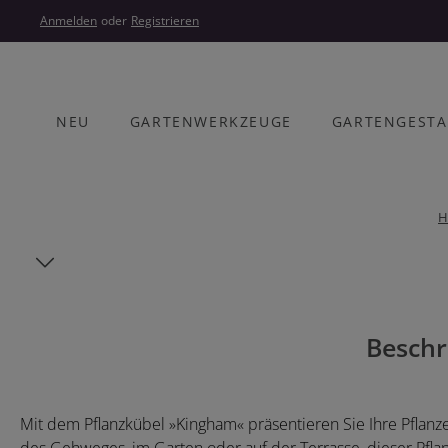
um Hauptinhalt springen
Zur Hauptnavigation springen
Anmelden
oder
Registrieren
NEU
GARTENWERKZEUGE
GARTENGEST
H
Bildergalerie überspringen
Beschr
Mit dem Pflanzkübel »Kingham« präsentieren Sie Ihre Pflanzen