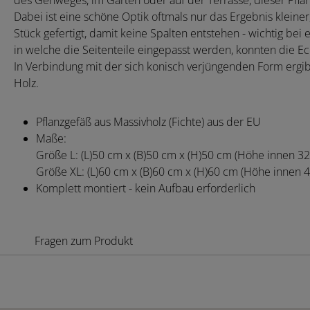
des Gehweges, im Garten oder auf der Terrasse, dieser Pfla
Dabei ist eine schöne Optik oftmals nur das Ergebnis kleine
Stück gefertigt, damit keine Spalten entstehen - wichtig bei
in welche die Seitenteile eingepasst werden, konnten die E
In Verbindung mit der sich konisch verjüngenden Form ergibt 
Holz.
Pflanzgefäß aus Massivholz (Fichte) aus der EU
Maße:
Größe L: (L)50 cm x (B)50 cm x (H)50 cm (Höhe innen 3
Größe XL: (L)60 cm x (B)60 cm x (H)60 cm (Höhe innen 
Komplett montiert - kein Aufbau erforderlich
Fragen zum Produkt