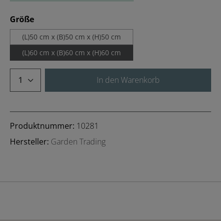
auswählen
Größe
(L)50 cm x (B)50 cm x (H)50 cm
(L)60 cm x (B)60 cm x (H)60 cm
Produkt Anzahl: Gib den gewünschten We
In den Warenkorb
Produktnummer:
10281
Hersteller:
Garden Trading