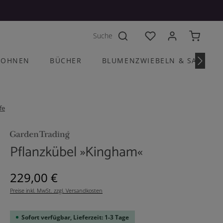
Du hast 0 Produkte a
OHNEN
BÜCHER
BLUMENZWIEBELN & SAATGU
fe
Pflanzkübel »Kingham«
Regulärer Preis:
229,00 €
Preise inkl. MwSt. zzgl. Versandkosten
Sofort verfügbar, Lieferzeit: 1-3 Tage