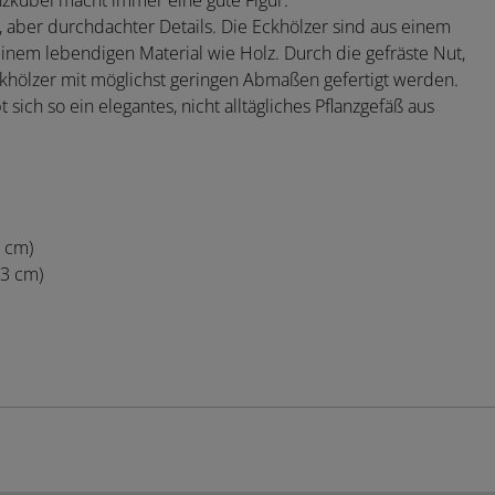
nzkübel macht immer eine gute Figur.
r, aber durchdachter Details. Die Eckhölzer sind aus einem
 einem lebendigen Material wie Holz. Durch die gefräste Nut,
ckhölzer mit möglichst geringen Abmaßen gefertigt werden.
sich so ein elegantes, nicht alltägliches Pflanzgefäß aus
2 cm)
43 cm)