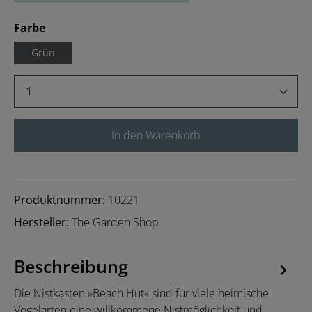
auswählen
Farbe
Grün
Produkt Anzahl: Gib den gewünschten Wert 
In den Warenkorb
Produktnummer:
10221
Hersteller:
The Garden Shop
Beschreibung
Die Nistkästen »Beach Hut« sind für viele heimische
Vogelarten eine willkommene Nistmöglichkeit und