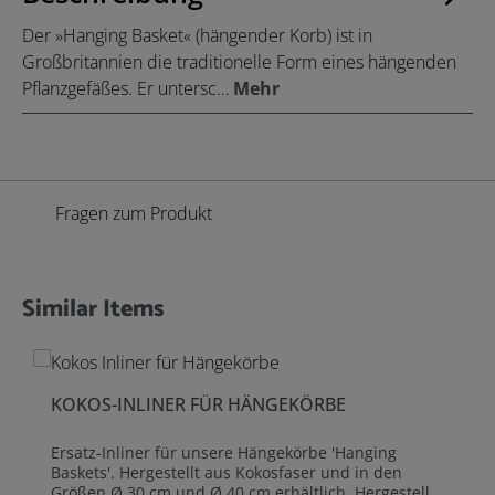
Der »Hanging Basket« (hängender Korb) ist in
Großbritannien die traditionelle Form eines hängenden
Pflanzgefäßes. Er untersc…
Mehr
Fragen zum Produkt
Similar Items
Produktgalerie überspringen
KOKOS-INLINER FÜR HÄNGEKÖRBE
Ersatz-Inliner für unsere Hängekörbe 'Hanging
Baskets'. Hergestellt aus Kokosfaser und in den
Größen Ø 30 cm und Ø 40 cm erhältlich. Hergestellt