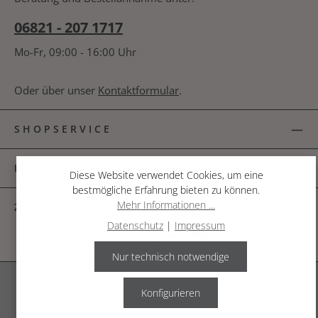
06821 - 207 1717
Mo-Fr, 09:00 - 16:00 Uhr
Oder über unser
Kontaktformular
.
SHOPSERVICE
INFORMATIONEN
Diese Website verwendet Cookies, um eine
bestmögliche Erfahrung bieten zu können.
Mehr Informationen ...
ZAHLUNGSARTEN
Datenschutz
|
Impressum
Nur technisch notwendige
Alle Preise inkl. gesetzl. Mehrwertsteuer zzgl.
Versandkosten
.
Konfigurieren
© 2026 The Garden Shop