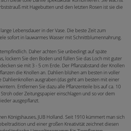
ch diese tolle Dahlie spektakulär kombinieren. Sie wächst
rbststrauß mit Hagebutten und den letzten Rosen ist sie die
lange Lebensdauer in der Vase. Die beste Zeit zum
iele sofort in lauwarmes Wasser mit Schnittblumennahrung.
stempfindlich. Daher achten Sie unbedingt auf späte
s, lockern Sie den Boden und füllen Sie das Loch mit guter
decken sie mit 3 - 5 cm Erde. Der Pflanzabstand der Knollen
flanzen die Knollen an. Dahlien blühen am besten in voller
ie Dahlienknollen ausgraben (das geht am besten mit einer
ntern. Entfernen Sie dazu alle Pflanzenteile bis auf ca. 10
n Stroh oder Zeitungspapier einschlagen und so vor dem
ieder ausgepflanzt.
hen Königshauses, JUB Holland. Seit 1910 kümmert man sich
beltradition und einer großen Kreativität zeichnet diesen