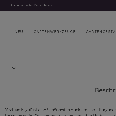
um Hauptinhalt springen
Zur Hauptnavigation springen
Anmelden
oder
Registrieren
NEU
GARTENWERKZEUGE
GARTENGEST
Bildergalerie überspringen
Beschr
'Arabian Night' ist eine Schönheit in dunklem Samt-Burgund