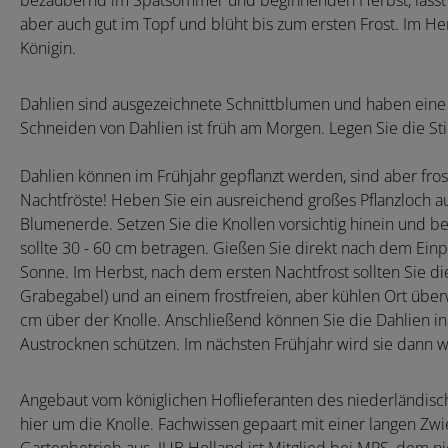
bezaubernd im Spätsommer und beginnenden Herbst, lässt si
aber auch gut im Topf und blüht bis zum ersten Frost. Im He
Königin.
Dahlien sind ausgezeichnete Schnittblumen und haben eine 
Schneiden von Dahlien ist früh am Morgen. Legen Sie die St
Dahlien können im Frühjahr gepflanzt werden, sind aber fro
Nachtfröste! Heben Sie ein ausreichend großes Pflanzloch au
Blumenerde. Setzen Sie die Knollen vorsichtig hinein und be
sollte 30 - 60 cm betragen. Gießen Sie direkt nach dem Einp
Sonne. Im Herbst, nach dem ersten Nachtfrost sollten Sie d
Grabegabel) und an einem frostfreien, aber kühlen Ort überwi
cm über der Knolle. Anschließend können Sie die Dahlien i
Austrocknen schützen. Im nächsten Frühjahr wird sie dann w
Angebaut vom königlichen Hoflieferanten des niederländisc
hier um die Knolle. Fachwissen gepaart mit einer langen Zwie