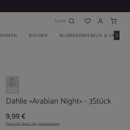
Du hast 0 Produkte a
OHNEN
BÜCHER
BLUMENZWIEBELN & SAATGU
Dahlie »Arabian Night« - 3Stück
Regulärer Preis:
9,99 €
Preise inkl. MwSt. zzgl. Versandkosten