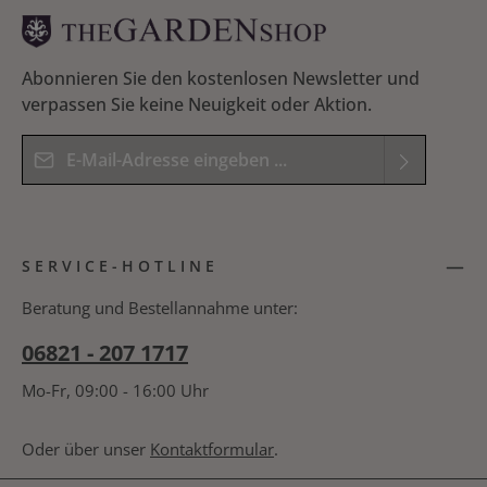
Abonnieren Sie den kostenlosen Newsletter und
verpassen Sie keine Neuigkeit oder Aktion.
E-Mail-Adresse*
Datenschutz
Die mit einem Stern (*) markierten Felder sind
Ich habe die
Datenschutzbestimmungen
zur
Pflichtfelder.
SERVICE-HOTLINE
Kenntnis genommen und die
AGB
gelesen und
Bitte geben Sie das Ergebnis der Gleichung in das
bin mit ihnen einverstanden.
*
nachfolgende Textfeld ein. *
Beratung und Bestellannahme unter:
06821 - 207 1717
Mo-Fr, 09:00 - 16:00 Uhr
Oder über unser
Kontaktformular
.