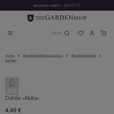
Bestellen 06821 - 207 17 17
Zum Hauptinhalt springen
Du hast 0 Produkt
Home
Blumenzwiebeln & Saatgut
Blumenzwiebeln
Dahlien
Bildergalerie überspringen
Dahlie »Akita«
Regulärer Preis:
4,49 €