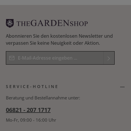
Abonnieren Sie den kostenlosen Newsletter und
verpassen Sie keine Neuigkeit oder Aktion.
E-Mail-Adresse*
Datenschutz
Die mit einem Stern (*) markierten Felder sind
Ich habe die
Datenschutzbestimmungen
zur
Pflichtfelder.
SERVICE-HOTLINE
Kenntnis genommen und die
AGB
gelesen und
Bitte geben Sie das Ergebnis der Gleichung in das
bin mit ihnen einverstanden.
*
nachfolgende Textfeld ein. *
Beratung und Bestellannahme unter:
06821 - 207 1717
Mo-Fr, 09:00 - 16:00 Uhr