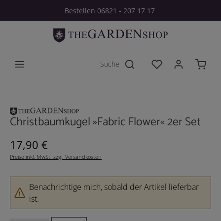
Bestellen 06821 - 207 17 17
Zum Hauptinhalt springen
Du hast 0 Produkt
Bildergalerie überspringen
Christbaumkugel »Fabric Flower« 2er Set
Regulärer Preis:
17,90 €
Preise inkl. MwSt. zzgl. Versandkosten
Benachrichtige mich, sobald der Artikel lieferbar
ist.