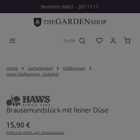
Bestellen 06821 - 207 17 17
Zum Hauptinhalt springen
Du hast 0 Produkt
Home
Gartenbedarf
Gießkannen
Haws Gießkannen - Zubehör
Bildergalerie überspringen
Brausemundstück mit feiner Düse
Regulärer Preis:
15,90 €
Preise inkl. MwSt. zzgl. Versandkosten