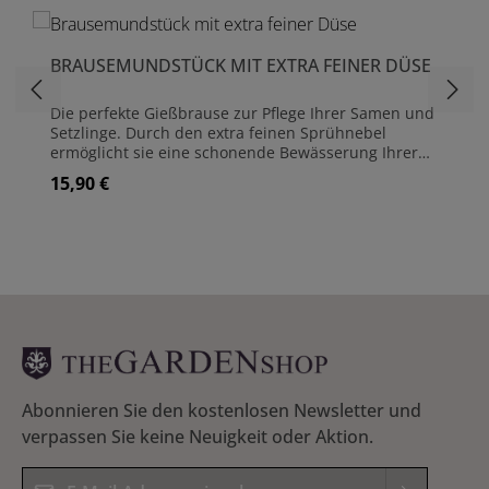
BRAUSEMUNDSTÜCK MIT EXTRA FEINER DÜSE
Die perfekte Gießbrause zur Pflege Ihrer Samen und
Setzlinge. Durch den extra feinen Sprühnebel
ermöglicht sie eine schonende Bewässerung Ihrer
Neuaussaat, ohne die empfindlichen Samen und
15,90 €
Regulärer Preis:
Sämlinge zu beschädigen oder auszuwaschen. Die
runde Form ermöglicht eine punktgenaue
Bewässerung Ihrer übrigen Pflanzen im Garten oder
Gewächshaus.Die Brause wird in einer Schachtel
geliefert, und eignet sich auch zum Verschenken.
Das »Brausemundstück mit sehr feiner Düse« von
Haws ist passend für folgende Haws-Gießkannen:
Original 4,5 L Original 8,8 L Long Reach 3,5 L Long
Reach 4,5 L Long Reach 8,8 L Slim Can 5,0 L Die
Aufstecktülle hat einen Innendurchmesser von ca.
15 mm.
Abonnieren Sie den kostenlosen Newsletter und
verpassen Sie keine Neuigkeit oder Aktion.
E-Mail-Adresse*