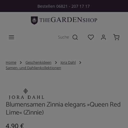
Bestellen 06821 - 207 17 17
Zum Hauptinhalt springen
Du hast 0 Produkt
Home
Geschenkideen
Jora Dahl
Samen- und Dahlienkollektionen
Bildergalerie überspringen
Blumensamen Zinnia elegans »Queen Red
Lime« (Zinnie)
Regulärer Preis:
4,90 €