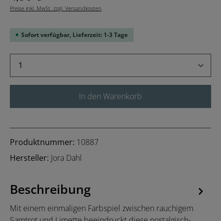
Preise inkl. MwSt. zzgl. Versandkosten
Sofort verfügbar, Lieferzeit: 1-3 Tage
Produkt Anzahl: Gib den gewünschten Wert 
In den Warenkorb
Produktnummer:
10887
Hersteller:
Jora Dahl
Beschreibung
Mit einem einmaligen Farbspiel zwischen rauchigem
Samtrot und Limette beeindruckt diese nostalgisch-