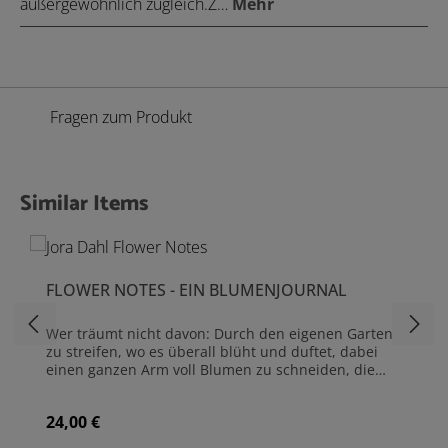
außergewöhnlich zugleich.Z…
Mehr
Fragen zum Produkt
Similar Items
Produktgalerie überspringen
FLOWER NOTES - EIN BLUMENJOURNAL
Wer träumt nicht davon: Durch den eigenen Garten
zu streifen, wo es überall blüht und duftet, dabei
einen ganzen Arm voll Blumen zu schneiden, die
Wohnung mit üppigen Bouquets zu füllen – und
damit nicht nur die eigene Umgebung schöner,
24,00 €
Regulärer Preis:
sondern auch die Welt ein bisschen besser zu
machen. Denn Blumen aus dem eigenen Garten