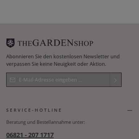
oder Balkonkasten sind nicht nur die schönsten,
sondern auch besonders nachhaltig. Jora Dahl zeigt,
wie es geht: in ihrem Blumenjournal verrät sie –
nach Monaten gegliedert – die besten Tipps und
Tricks für den eigenen Blumengarten, von der
Anzucht über die Pflege und das Arrangement von
Schnittblumen. 176 Seiten Flexcover ISBN 978-3-458-
64345-6 Jora Dahl (Autorin) Marion
Rekersdrees (Illustrationen) Insel Verlag
Abonnieren Sie den kostenlosen Newsletter und
verpassen Sie keine Neuigkeit oder Aktion.
E-Mail-Adresse*
Datenschutz
Die mit einem Stern (*) markierten Felder sind
Ich habe die
Datenschutzbestimmungen
zur
Pflichtfelder.
SERVICE-HOTLINE
Kenntnis genommen und die
AGB
gelesen und
bin mit ihnen einverstanden.
*
Beratung und Bestellannahme unter:
06821 - 207 1717