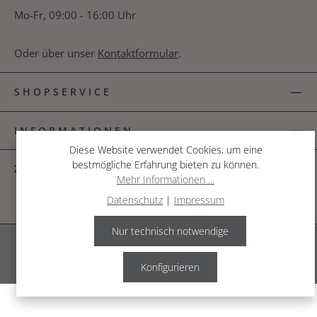
Mo-Fr, 09:00 - 16:00 Uhr
Oder über unser
Kontaktformular
.
SHOPSERVICE
INFORMATIONEN
Diese Website verwendet Cookies, um eine
bestmögliche Erfahrung bieten zu können.
ZAHLUNGSARTEN
Mehr Informationen ...
Datenschutz
|
Impressum
Nur technisch notwendige
Alle Preise inkl. gesetzl. Mehrwertsteuer zzgl.
Versandkosten
.
© 2026 The Garden Shop
Konfigurieren