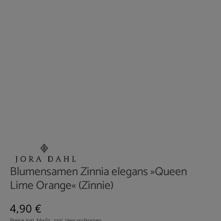
Blumensamen Zinnia elegans »Queen
Lime Orange« (Zinnie)
Regulärer Preis:
4,90 €
Preise inkl. MwSt. zzgl. Versandkosten