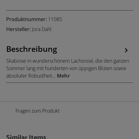
Produktnummer:
11085
Hersteller:
Jora Dahl
Beschreibung
Skabiose in wunderschönem Lachsrosé, die den ganzen
Sommer lang mit hunderten von üppigen Blüten sowie
absoluter Robustheit…
Mehr
Fragen zum Produkt
Similar Items
Produktgalerie überspringen