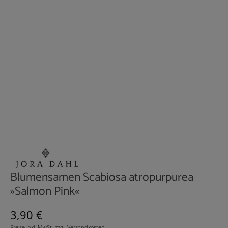
Blumensamen Scabiosa atropurpurea
»Salmon Pink«
Regulärer Preis:
3,90 €
Preise inkl. MwSt. zzgl. Versandkosten