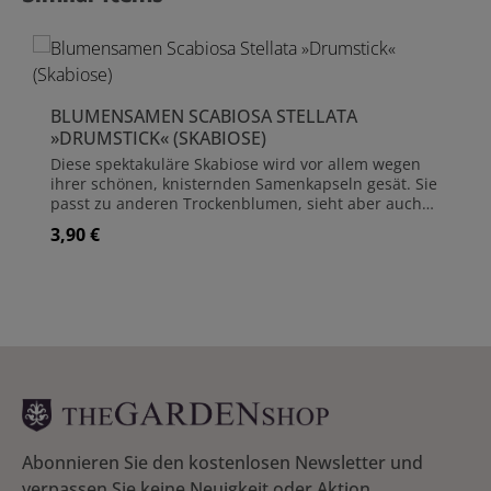
BLUMENSAMEN SCABIOSA STELLATA
»DRUMSTICK« (SKABIOSE)
Diese spektakuläre Skabiose wird vor allem wegen
ihrer schönen, knisternden Samenkapseln gesät. Sie
passt zu anderen Trockenblumen, sieht aber auch
toll in Kombination mit frischen Blumen aus. Cool
3,90 €
Regulärer Preis:
Flower! Ideal auch für die Ansaat im Herbst und
zeitigen Frühjahr. Botanischer Name Scabiosa
Stellata Inhalt ca. 50 Samen Wuchshöhe 70 cm
Kultur Einjährig Blütezeit Juli bis September Blüte
Grün, Rosa, Braun Aussaat Februar bis April (unter
Glas), März bis Mai oder August bis September
(Freiland) Standort Sonnig
Abonnieren Sie den kostenlosen Newsletter und
verpassen Sie keine Neuigkeit oder Aktion.