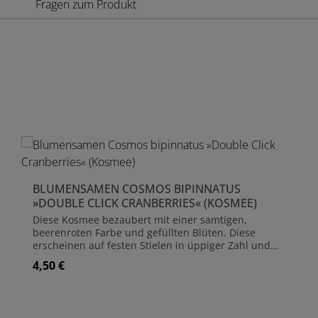
Fragen zum Produkt
Produktgalerie überspringen
BLUMENSAMEN COSMOS BIPINNATUS
»DOUBLE CLICK CRANBERRIES« (KOSMEE)
Diese Kosmee bezaubert mit einer samtigen,
beerenroten Farbe und gefüllten Blüten. Diese
erscheinen auf festen Stielen in üppiger Zahl und
verleihen jedem Beet oder Bouquet Tiefe und Magie!
4,50 €
Regulärer Preis:
Botanischer Name Cosmos bipinnatus Inhalt ca.
50 Samen Kultur Einjährig Wuchshöhe 100 cm
Blütezeit Juli bis September Blüte Beerenrot Aussaat
Februar bis April (unter Glas) und Mai bis Juni
Produkt Anzahl: Gib den gewünschte