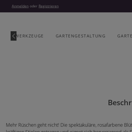
um Hauptinhalt springen
Zur Hauptnavigation springen
Anmelden
oder
Registrieren
ARTENWERKZEUGE
GARTENGESTALTUNG
GART
Bildergalerie überspringen
Beschr
Mehr Rüschen geht nicht! Die spektakuläre, rosafarbene Bl