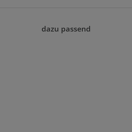
dazu passend
n Wert ein oder benutze die Schaltflächen