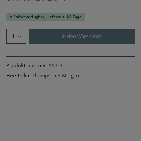
Sofort verfügbar, Lieferzeit: 1-3 Tage
Produkt Anzahl: Gib den gewünschten We
In den Warenkorb
Produktnummer:
11341
Hersteller:
Thompson & Morgan