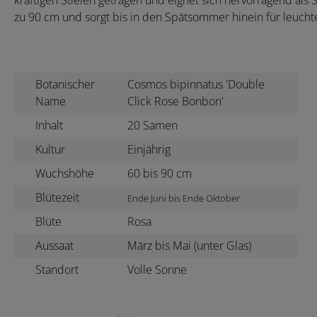
kräftigen Stielen getragen und eignet sich hervorragend als 
zu 90 cm und sorgt bis in den Spätsommer hinein für leucht
Botanischer
Cosmos bipinnatus 'Double
Name
Click Rose Bonbon'
Inhalt
20 Samen
Kultur
Einjährig
Wuchshöhe
60 bis 90 cm
Blütezeit
Ende Juni bis Ende Oktober
Blüte
Rosa
Aussaat
März bis Mai (unter Glas)
Standort
Volle Sonne