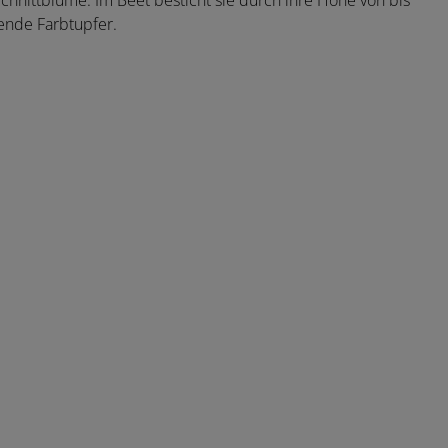
Schnittblume. Im Beet besticht sie durch ihre Höhe von bis
ende Farbtupfer.