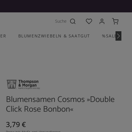
Du hast 0 Produkte a
HER
BLUMENZWIEBELN & SAATGUT
%SALE%
Blumensamen Cosmos »Double
Click Rose Bonbon«
Regulärer Preis:
3,79 €
Preise inkl. MwSt. zzgl. Versandkosten