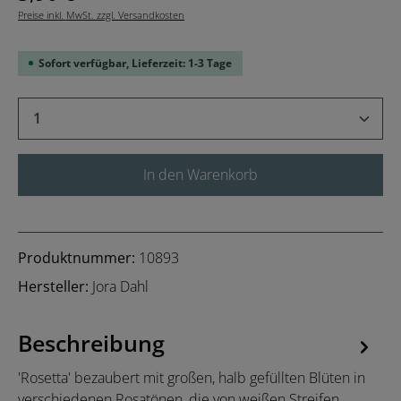
Preise inkl. MwSt. zzgl. Versandkosten
Sofort verfügbar, Lieferzeit: 1-3 Tage
Produkt Anzahl: Gib den gewünschten Wert 
In den Warenkorb
Produktnummer:
10893
Hersteller:
Jora Dahl
Beschreibung
'Rosetta' bezaubert mit großen, halb gefüllten Blüten in
verschiedenen Rosatönen, die von weißen Streifen