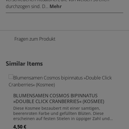
durchzogen sind. D…
Mehr
Fragen zum Produkt
Similar Items
Produktgalerie überspringen
BLUMENSAMEN COSMOS BIPINNATUS
»DOUBLE CLICK CRANBERRIES« (KOSMEE)
Diese Kosmee bezaubert mit einer samtigen,
beerenroten Farbe und gefüllten Blüten. Diese
erscheinen auf festen Stielen in üppiger Zahl und
verleihen jedem Beet oder Bouquet Tiefe und Magie!
4,50 €
Regulärer Preis:
Botanischer Name Cosmos bipinnatus Inhalt ca.