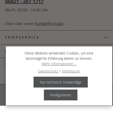
06821 - 207 1717
Mo-Fr, 09:00 - 16:00 Uhr
Oder über unser
Kontaktformular
.
SHOPSERVICE
INFORMATIONEN
Diese Website verwendet Cookies, um eine
bestmögliche Erfahrung bieten zu können.
Mehr Informationen ...
ZAHLUNGSARTEN
Datenschutz
|
Impressum
Nur technisch notwendige
Alle Preise inkl. gesetzl. Mehrwertsteuer zzgl.
Versandkosten
.
Konfigurieren
© 2026 The Garden Shop