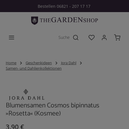
Bestellen 06821 - 207 17 17
Zum Hauptinhalt springen
Du hast 0 Produkt
Home
Geschenkideen
Jora Dahl
Samen- und Dahlienkollektionen
Bildergalerie überspringen
Blumensamen Cosmos bipinnatus
»Rosetta« (Kosmee)
Regulärer Preis:
3,90 €