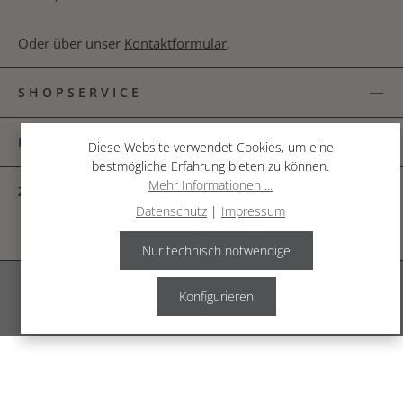
Oder über unser
Kontaktformular
.
SHOPSERVICE
INFORMATIONEN
Diese Website verwendet Cookies, um eine
bestmögliche Erfahrung bieten zu können.
Mehr Informationen ...
ZAHLUNGSARTEN
Datenschutz
|
Impressum
Nur technisch notwendige
Alle Preise inkl. gesetzl. Mehrwertsteuer zzgl.
Versandkosten
.
Konfigurieren
© 2026 The Garden Shop