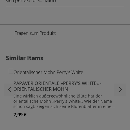
sich perfekt für's…
Mehr
Fragen zum Produkt
Similar Items
Produktgalerie überspringen
PAPAVER ORIENTALE »PERRY'S WHITE« -
ORIENTALISCHER MOHN
Eine wirklich außergewöhnliche Blüte hat der
orientalische Mohn »Perry's White«. Wie der Name
schon sagt, zeigen sich seine Blütenblätter in einem
zarten Weiß. Die Blütenmitte ist Dunkelrot bis ins
2,99 €
Regulärer Preis:
Schwarz. Ein sagenhafter Kontrast und sehr guter
Nachbar für alle Stauden in Pink, Violett oder
Burgunderrot. Er erreicht eine Höhe von 60 bis 80