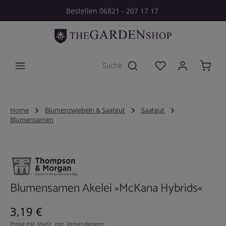
Bestellen 06821 - 207 17 17
Zum Hauptinhalt springen
Du hast 0 Produkt
Home
Blumenzwiebeln & Saatgut
Saatgut
Blumensamen
Bildergalerie überspringen
Blumensamen Akelei »McKana Hybrids«
Regulärer Preis:
3,19 €
Preise inkl. MwSt. zzgl. Versandkosten