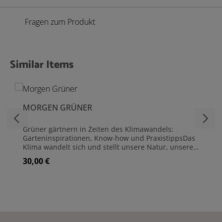
Fragen zum Produkt
Similar Items
Produktgalerie überspringen
MORGEN GRÜNER
Grüner gärtnern in Zeiten des Klimawandels:
Garteninspirationen, Know-how und PraxistippsDas
Klima wandelt sich und stellt unsere Natur, unsere
Umwelt und somit auch unsere Gärten vor neue
30,00 €
Regulärer Preis:
Herausforderungen. Ob im Garten hinterm Haus, in
der Schrebergartenparzelle oder auf Terrasse und
Balkon: Es gibt viele Wege, das grüne Paradies
klimafreundlich, naturnah und nachhaltig zu
gestalten. Dieses Buch voller Know-how,
Inspirationen und Praxistipps präsentiert 15 private
Gärten in Deutschland, Österreich und der Schweiz,