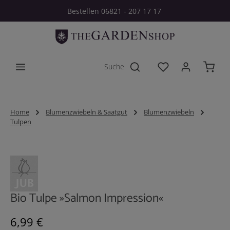
Bestellen 06821 - 207 17 17
Zum Hauptinhalt springen
Du hast 0 Produkt
Home
Blumenzwiebeln & Saatgut
Blumenzwiebeln
Tulpen
Bildergalerie überspringen
Bio Tulpe »Salmon Impression«
Regulärer Preis:
6,99 €