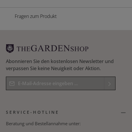
Fragen zum Produkt
Abonnieren Sie den kostenlosen Newsletter und
verpassen Sie keine Neuigkeit oder Aktion.
E-Mail-Adresse*
Datenschutz
Die mit einem Stern (*) markierten Felder sind
Ich habe die
Datenschutzbestimmungen
zur
Pflichtfelder.
SERVICE-HOTLINE
Kenntnis genommen und die
AGB
gelesen und
Bitte geben Sie das Ergebnis der Gleichung in das
bin mit ihnen einverstanden.
*
nachfolgende Textfeld ein. *
Beratung und Bestellannahme unter: