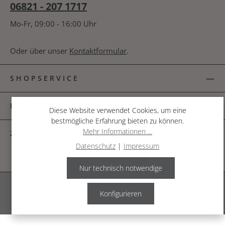
06821 - 207 1717
Mo-Fr, 09:00 - 16:00 Uhr
Oder über unser
Kontaktformular
.
SHOPSERVICE
INFORMATIONEN
Diese Website verwendet Cookies, um eine
bestmögliche Erfahrung bieten zu können.
Mehr Informationen ...
ZAHLUNGSARTEN
Datenschutz
|
Impressum
Nur technisch notwendige
Alle Preise inkl. gesetzl. Mehrwertsteuer zzgl.
Versandkosten
.
Konfigurieren
© 2026 The Garden Shop