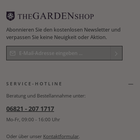
Abonnieren Sie den kostenlosen Newsletter und
verpassen Sie keine Neuigkeit oder Aktion.
E-Mail-Adresse*
Datenschutz
Die mit einem Stern (*) markierten Felder sind
Ich habe die
Datenschutzbestimmungen
zur
Pflichtfelder.
SERVICE-HOTLINE
Kenntnis genommen und die
AGB
gelesen und
Bitte geben Sie das Ergebnis der Gleichung in das
bin mit ihnen einverstanden.
*
nachfolgende Textfeld ein. *
Beratung und Bestellannahme unter:
06821 - 207 1717
Mo-Fr, 09:00 - 16:00 Uhr
Oder über unser
Kontaktformular
.