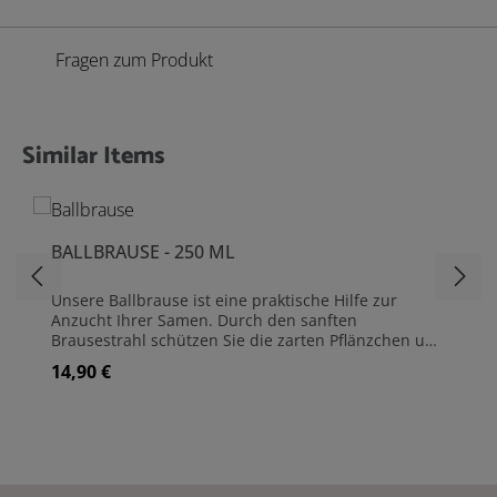
Fragen zum Produkt
Similar Items
Produktgalerie überspringen
BALLBRAUSE - 250 ML
Unsere Ballbrause ist eine praktische Hilfe zur
Anzucht Ihrer Samen. Durch den sanften
Brausestrahl schützen Sie die zarten Pflänzchen und
Keimlinge und versorgen sie trotzdem mit
14,90 €
Regulärer Preis:
ausreichend Feuchtigkeit. Sie ist ebenso perfekt für
die Bonsaiwässerung geeignet. Gut zu dosieren und
leicht zu befüllen, einfach die Brause ins Wasser
halten und den Ball zusammendrücken. Ballbrause
aus Gummi Inhalt: 250 ml Länge Hals: 9,5 cm Farbe:
Brombeere