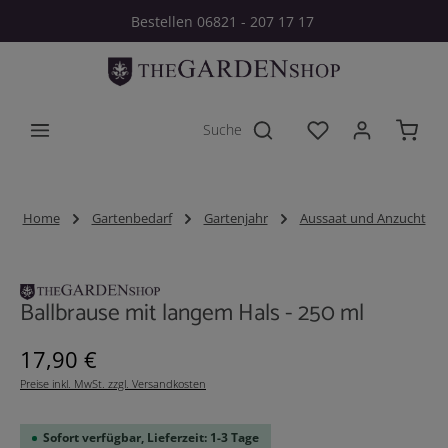
Bestellen 06821 - 207 17 17
Zum Hauptinhalt springen
Du hast 0 Produkt
Home
Gartenbedarf
Gartenjahr
Aussaat und Anzucht
Bildergalerie überspringen
Ballbrause mit langem Hals - 250 ml
Regulärer Preis:
17,90 €
Preise inkl. MwSt. zzgl. Versandkosten
Sofort verfügbar, Lieferzeit: 1-3 Tage