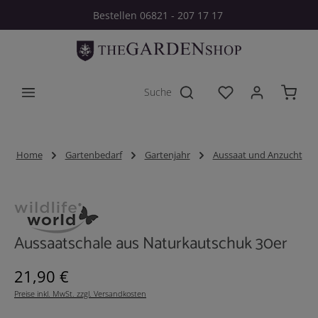
Bestellen 06821 - 207 17 17
Zum Hauptinhalt springen
Du hast 0 Produkt
Home
Gartenbedarf
Gartenjahr
Aussaat und Anzucht
Bildergalerie überspringen
Aussaatschale aus Naturkautschuk 30er
Regulärer Preis:
21,90 €
Preise inkl. MwSt. zzgl. Versandkosten