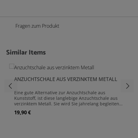
Fragen zum Produkt
Similar Items
Produktgalerie überspringen
ANZUCHTSCHALE AUS VERZINKTEM METALL
Eine gute Alternative zur Anzuchtschale aus
Kunststoff, ist diese langlebige Anzuchtschale aus
verzinktem Metall. Sie wird Sie jahrelang begleiten
und Ihnen bei der Anzucht Ihrer Pflanzen gute
19,90 €
Regulärer Preis:
Dienste leisten. Sie können die Schale direkt mit
Erde befüllen oder Quelltabletten bzw. Pflanztöpfe
verwenden. Etwa 30 bis 36 Pflanzen finden hier
Platz. Die Anzuchtschale ist wasserdicht und kann
daher im Haus oder Garten verwendet werden. Mit