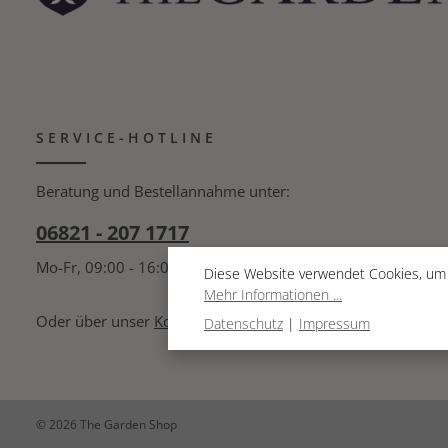
niederländischen Königshauses, JUB Holland. Seit
1910 kümmert man sich hier um die Knolle.
Fachwissen gepaart mit einer langen
Zwiebeltradition und einer großen Kreativität
zeichnet diesen Gartenbetrieb aus. JUB Holland ist
Mitglied bei MPS, dem niederländische
Umweltprogramm für Zierpflanzen.
SERVICE-HOTLINE
Beratung und Bestellannahme unter:
06821 - 207 1717
Mo-Fr, 09:00 - 16:00 Uhr
Diese Website verwendet Cookies, um 
Mehr Informationen ...
Oder über unser
Kontaktformular
.
Datenschutz
|
Impressum
© 2026 The Garden Shop