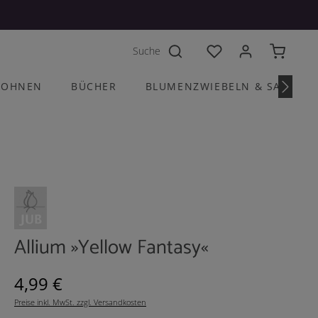
Du hast 0 Produkte a
OHNEN
BÜCHER
BLUMENZWIEBELN & SAATGU
Allium »Yellow Fantasy«
Regulärer Preis:
4,99 €
Preise inkl. MwSt. zzgl. Versandkosten