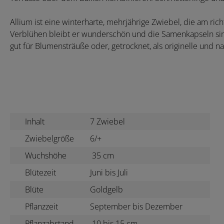
Allium ist eine winterharte, mehrjährige Zwiebel, die am ric
Verblühen bleibt er wunderschön und die Samenkapseln sind e
gut für Blumensträuße oder, getrocknet, als originelle und n
Inhalt
7 Zwiebel
Zwiebelgröße
6/+
Wuchshöhe
35 cm
Blütezeit
Juni bis Juli
Blüte
Goldgelb
Pflanzzeit
September bis Dezember
Pflanzabstand
10 bis 15 cm