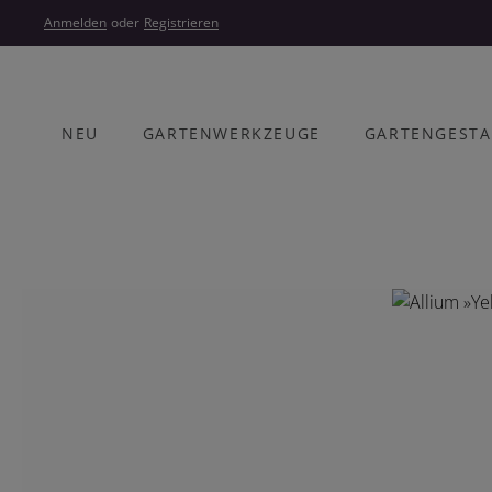
um Hauptinhalt springen
Zur Hauptnavigation springen
Anmelden
oder
Registrieren
NEU
GARTENWERKZEUGE
GARTENGEST
Bildergalerie überspringen