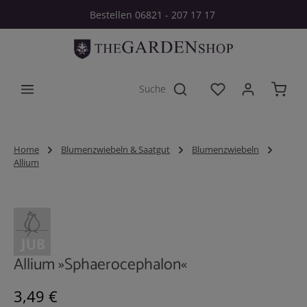
Bestellen 06821 - 207 17 17
Zum Hauptinhalt springen
Du hast 0 Produkt
Home
Blumenzwiebeln & Saatgut
Blumenzwiebeln
Allium
Bildergalerie überspringen
Allium »Sphaerocephalon«
Regulärer Preis:
3,49 €