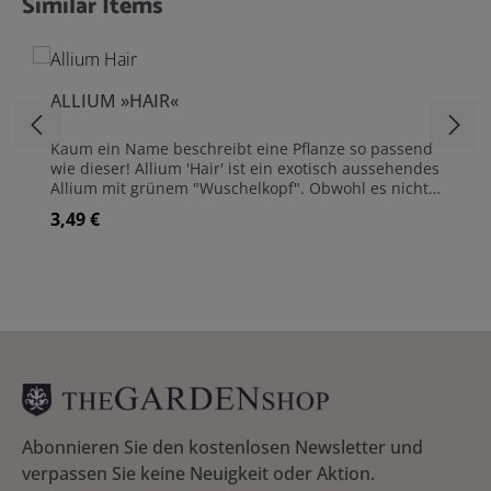
Similar Items
Produktgalerie überspringen
ALLIUM »HAIR«
Kaum ein Name beschreibt eine Pflanze so passend
wie dieser! Allium 'Hair' ist ein exotisch aussehendes
Allium mit grünem "Wuschelkopf". Obwohl es nicht
die übliche Blütenform hat, ist Allium 'Hair' mit
3,49 €
Regulärer Preis:
seinem widerspenstigen haarähnlichen Ranken,
dennoch auf eine besondere Art recht hübsch.
Dieses Allium ist wirklich eine unschlagbare Wahl,
wenn es darum geht, Aufmerksamkeit zu erregen!
Inhalt 10 Zwiebeln Zwiebelgröße 5/+ Wuchshöhe 90
cm Blütezeit Juni - Juli Blüte Violett/Grün Pflanzzeit
September bis Dezember Pflanzabstand Standort
Angebaut vom königlichen Hoflieferanten des
niederländischen Königshauses, JUB Holland. Seit
1910 kümmert man sich hier um die Knolle.
Fachwissen gepaart mit einer langen
Zwiebeltradition und einer großen Kreativität
Abonnieren Sie den kostenlosen Newsletter und
zeichnet diesen Gartenbetrieb aus. JUB Holland ist
verpassen Sie keine Neuigkeit oder Aktion.
Mitglied bei MPS, dem niederländische