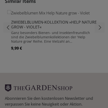
Similar Items
Produktgalerie überspringen
ZWIEBELBLUMEN-KOLLEKTION »HELP NATURE
GROW - VIOLET«
Ganz besonders Bienen- und Insektenfreundlich
sind die Zwiebelblumenkollektionen der 'Help
Nature grow' Reihe. Eine Vielzahl an
unterschiedlichen Zwiebelblumen begrüßen zum
9,99 €
Regulärer Preis:
Frühlingsanfang die fliegenden Nützlinge. In
unterschiedlichen Farben, ganz nach Geschmack
der Gärtnerin, sind die Mischungen in Caramel,
Pink, Violett und Blau erhältlich.Zusammengestellt
vom königlichen Hoflieferanten des
niederländischen Königshauses, JUB Holland. Seit
1910 kümmert man sich hier um die Knolle.
Fachwissen gepaart mit einer langen
Zwiebeltradition und einer großen Kreativität
zeichnet diesen Gartenbetrieb aus. JUB Holland ist
Mitglied bei MPS, dem niederländische
Umweltprogramm für Zierpflanzen. Zwiebelblumen-
Abonnieren Sie den kostenlosen Newsletter und
Mischung 'Violet Friends' Inhalt: 50 Blumenzwiebeln,
verpassen Sie keine Neuigkeit oder Aktion.
gemischt - Allium, Tulipa, Camassia, Crosus,