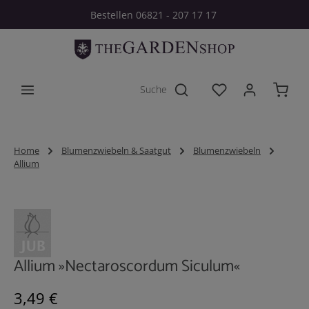
Bestellen 06821 - 207 17 17
Zum Hauptinhalt springen
Du hast 0 Produkt
Home
Blumenzwiebeln & Saatgut
Blumenzwiebeln
Allium
Bildergalerie überspringen
Allium »Nectaroscordum Siculum«
Regulärer Preis:
3,49 €