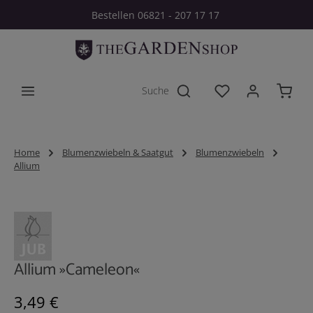
Bestellen 06821 - 207 17 17
Zum Hauptinhalt springen
Du hast 0 Produkt
Home
Blumenzwiebeln & Saatgut
Blumenzwiebeln
Allium
Bildergalerie überspringen
Allium »Cameleon«
Regulärer Preis:
3,49 €