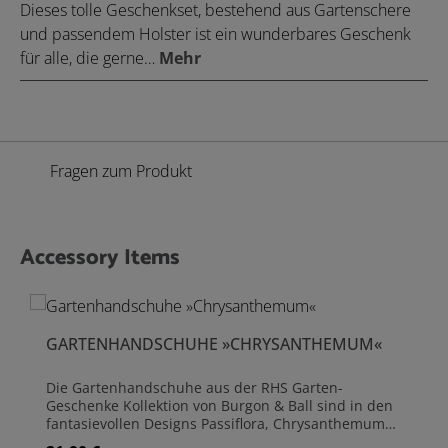
Dieses tolle Geschenkset, bestehend aus Gartenschere
und passendem Holster ist ein wunderbares Geschenk
für alle, die gerne…
Mehr
Fragen zum Produkt
Accessory Items
Produktgalerie überspringen
GARTENHANDSCHUHE »CHRYSANTHEMUM«
Die Gartenhandschuhe aus der RHS Garten-
Geschenke Kollektion von Burgon & Ball sind in den
fantasievollen Designs Passiflora, Chrysanthemum
und Flora & Fauna erhältlich. Weich, robust und