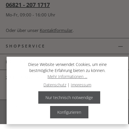
06821 - 207 1717
Mo-Fr, 09:00 - 16:00 Uhr
Oder über unser
Kontaktformular
.
SHOPSERVICE
INFORMATIONEN
Diese Website verwendet Cookies, um eine
bestmögliche Erfahrung bieten zu können.
Mehr Informationen ...
ZAHLUNGSARTEN
Datenschutz
|
Impressum
Nur technisch notwendige
Alle Preise inkl. gesetzl. Mehrwertsteuer zzgl.
Versandkosten
.
Konfigurieren
© 2026 The Garden Shop