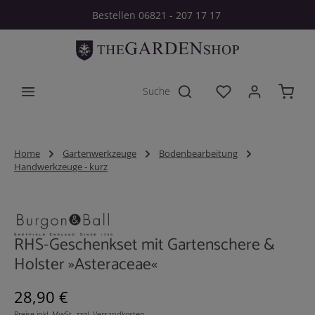
Bestellen 06821 - 207 17 17
Zum Hauptinhalt springen
Du hast 0 Produkt
Home
Gartenwerkzeuge
Bodenbearbeitung
Handwerkzeuge - kurz
Bildergalerie überspringen
RHS-Geschenkset mit Gartenschere &
Holster »Asteraceae«
Regulärer Preis:
28,90 €
Preise inkl. MwSt. zzgl. Versandkosten