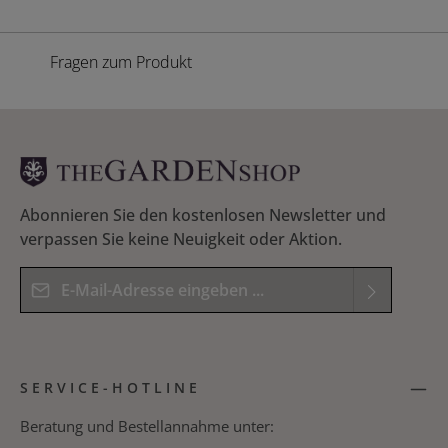
Fragen zum Produkt
Abonnieren Sie den kostenlosen Newsletter und
verpassen Sie keine Neuigkeit oder Aktion.
E-Mail-Adresse*
Datenschutz
Die mit einem Stern (*) markierten Felder sind
Ich habe die
Datenschutzbestimmungen
zur
Pflichtfelder.
SERVICE-HOTLINE
Kenntnis genommen und die
AGB
gelesen und
Bitte geben Sie das Ergebnis der Gleichung in das
bin mit ihnen einverstanden.
*
nachfolgende Textfeld ein. *
Beratung und Bestellannahme unter: