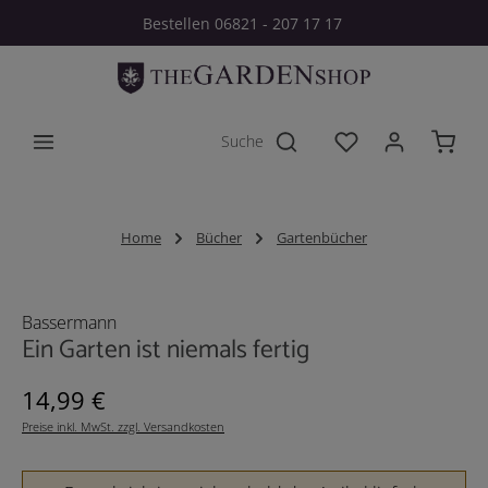
Bestellen 06821 - 207 17 17
Zum Hauptinhalt springen
Du hast 0 Produkt
Home
Bücher
Gartenbücher
Bildergalerie überspringen
Bassermann
Ein Garten ist niemals fertig
Regulärer Preis:
14,99 €
Preise inkl. MwSt. zzgl. Versandkosten