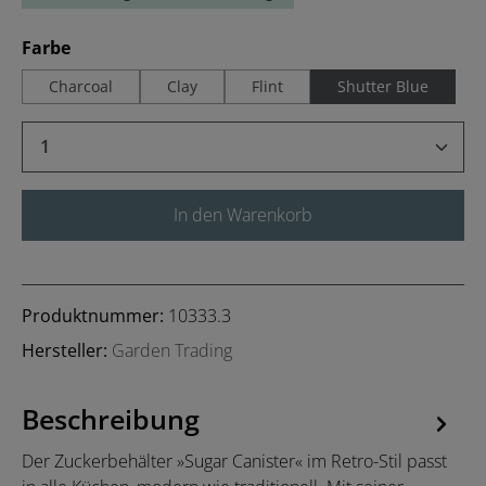
auswählen
Farbe
Charcoal
Clay
Flint
Shutter Blue
Produkt Anzahl: Gib den gewünschten Wert 
In den Warenkorb
Produktnummer:
10333.3
Hersteller:
Garden Trading
Beschreibung
Der Zuckerbehälter »Sugar Canister« im Retro-Stil passt