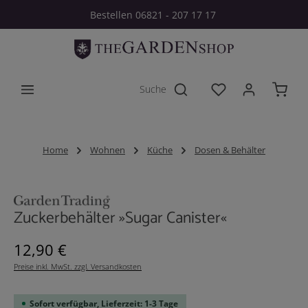
Bestellen 06821 - 207 17 17
Zum Hauptinhalt springen
Du hast 0 Produkt
Home
Wohnen
Küche
Dosen & Behälter
Bildergalerie überspringen
Zuckerbehälter »Sugar Canister«
Regulärer Preis:
12,90 €
Preise inkl. MwSt. zzgl. Versandkosten
Sofort verfügbar, Lieferzeit: 1-3 Tage