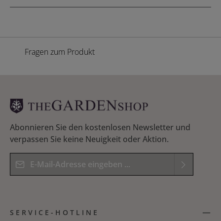
Fragen zum Produkt
Abonnieren Sie den kostenlosen Newsletter und
verpassen Sie keine Neuigkeit oder Aktion.
E-Mail-Adresse*
Datenschutz
Die mit einem Stern (*) markierten Felder sind
Ich habe die
Datenschutzbestimmungen
zur
Pflichtfelder.
SERVICE-HOTLINE
Kenntnis genommen und die
AGB
gelesen und
Bitte geben Sie das Ergebnis der Gleichung in das