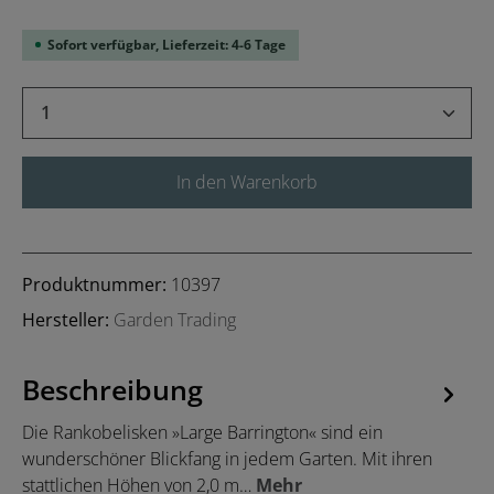
Sofort verfügbar, Lieferzeit: 4-6 Tage
Produkt Anzahl: Gib den gewünschten Wert 
In den Warenkorb
Produktnummer:
10397
Hersteller:
Garden Trading
Beschreibung
Die Rankobelisken »Large Barrington« sind ein
wunderschöner Blickfang in jedem Garten. Mit ihren
stattlichen Höhen von 2,0 m…
Mehr