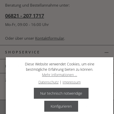
bin mit ihnen einverstanden.
*
nachfolgende Textfeld ein. *
Beratung und Bestellannahme unter:
06821 - 207 1717
Mo-Fr, 09:00 - 16:00 Uhr
Oder über unser
Kontaktformular
.
SHOPSERVICE
Diese Website verwendet Cookies, um eine
INFORMATIONEN
bestmögliche Erfahrung bieten zu können.
Mehr Informationen ...
ZAHLUNGSARTEN
Datenschutz
|
Impressum
Nur technisch notwendige
Konfigurieren
Alle Preise inkl. gesetzl. Mehrwertsteuer zzgl.
Versandkosten
.