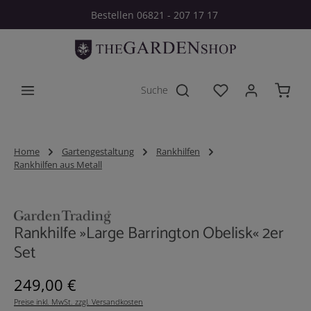
Bestellen 06821 - 207 17 17
Zum Hauptinhalt springen
Du hast 0 Produkt
Home
Gartengestaltung
Rankhilfen
Rankhilfen aus Metall
Bildergalerie überspringen
Rankhilfe »Large Barrington Obelisk« 2er
Set
Regulärer Preis:
249,00 €
Preise inkl. MwSt. zzgl. Versandkosten